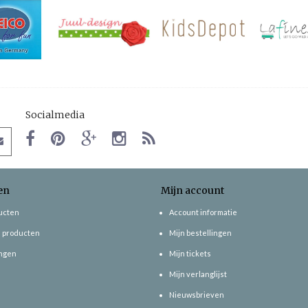
Socialmedia
en
Mijn account
ducten
Account informatie
 producten
Mijn bestellingen
ngen
Mijn tickets
Mijn verlanglijst
Nieuwsbrieven