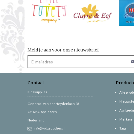
Meld je aan voor onze nieuwsbrief
Contact
Product
Kidzsupplies
Alle pro
Nieuwste
Generaal van der Heydenlaan 28
Aanbiedi
7316 BC
Apeldoorn
Merken
Nederland
info@kidzsupplies.nl
Tags