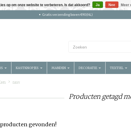
kies op om onze website te verbeteren. Is dat akkoord?
Ja
Nee
Meer 
Gratis verzending boven €90 (NL)
RS
KASTKNOPJES
MANDEN
DECORATIE
TEXTIEL
Tags
navy
Producten getagd m
producten gevonden!