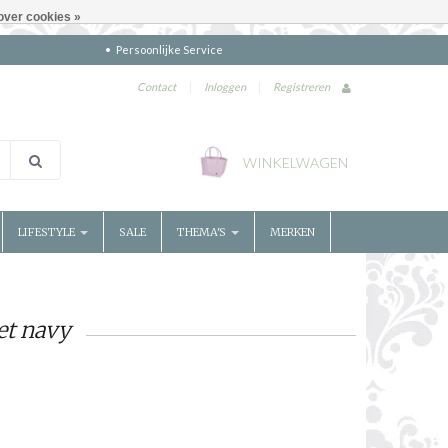
over cookies »
Persoonlijke Service
Contact
|
Inloggen
|
Registreren
WINKELWAGEN
LIFESTYLE
SALE
THEMA'S
MERKEN
et navy