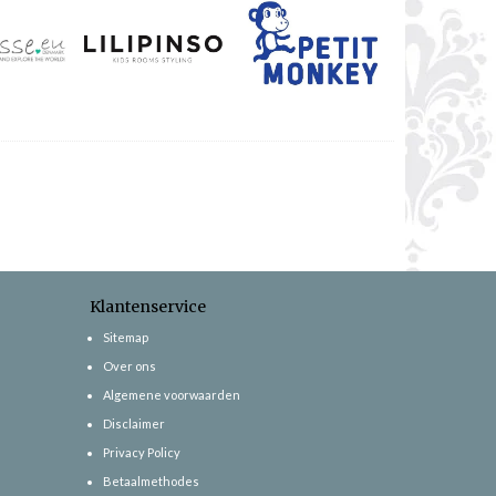
Klantenservice
Sitemap
Over ons
Algemene voorwaarden
Disclaimer
Privacy Policy
Betaalmethodes