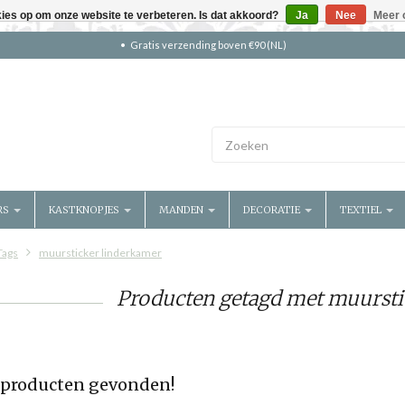
kies op om onze website te verbeteren. Is dat akkoord?
Ja
Nee
Meer 
Gratis verzending boven €90 (NL)
RS
KASTKNOPJES
MANDEN
DECORATIE
TEXTIEL
Tags
muursticker linderkamer
Producten getagd met muursti
producten gevonden!