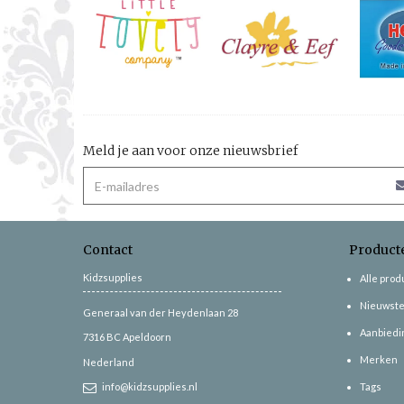
Meld je aan voor onze nieuwsbrief
Contact
Product
Kidzsupplies
Alle pro
Nieuwste
Generaal van der Heydenlaan 28
Aanbiedi
7316 BC
Apeldoorn
Merken
Nederland
info@kidzsupplies.nl
Tags