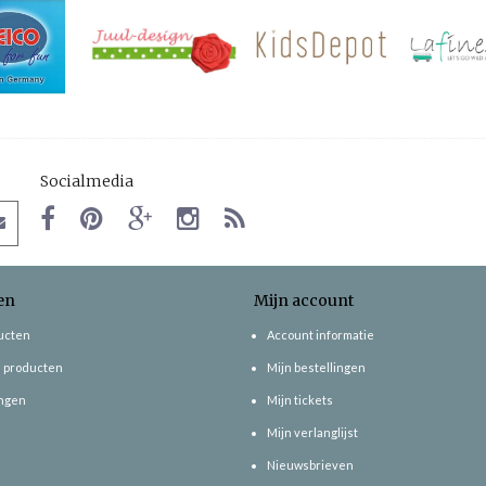
Socialmedia
en
Mijn account
ducten
Account informatie
 producten
Mijn bestellingen
ngen
Mijn tickets
Mijn verlanglijst
Nieuwsbrieven