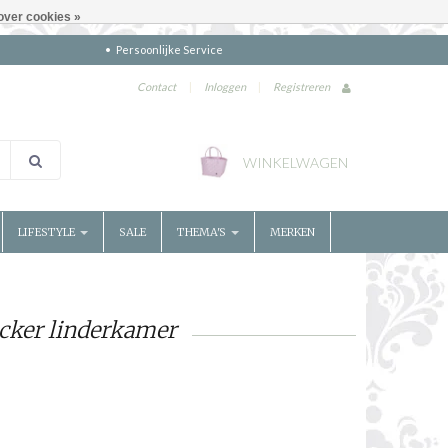
over cookies »
Persoonlijke Service
Contact
|
Inloggen
|
Registreren
WINKELWAGEN
LIFESTYLE
SALE
THEMA'S
MERKEN
cker linderkamer