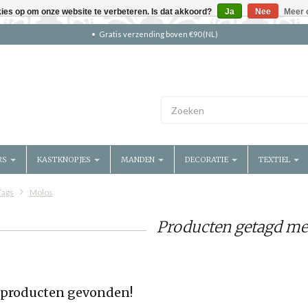
kies op om onze website te verbeteren. Is dat akkoord?
Ja
Nee
Meer 
Gratis verzending boven €90 (NL)
RS
KASTKNOPJES
MANDEN
DECORATIE
TEXTIEL
Tags
Molos
Producten getagd me
producten gevonden!