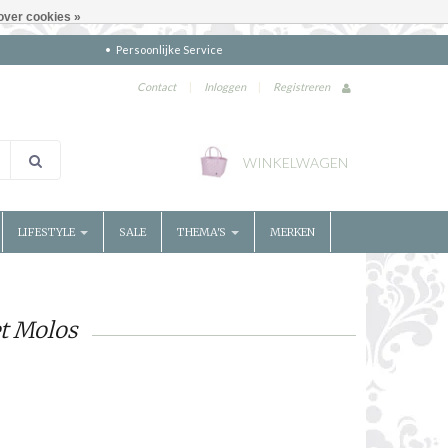
over cookies »
Persoonlijke Service
Contact
|
Inloggen
|
Registreren
WINKELWAGEN
LIFESTYLE
SALE
THEMA'S
MERKEN
t Molos