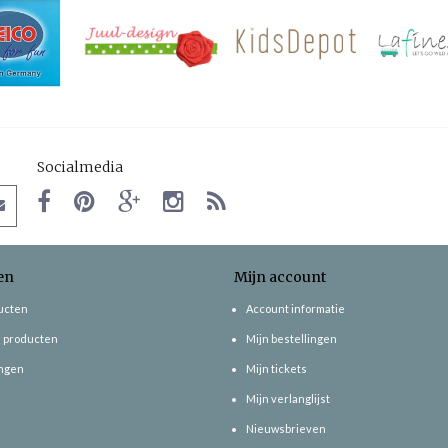
Socialmedia
en
Mijn account
ducten
Account informatie
 producten
Mijn bestellingen
ngen
Mijn tickets
Mijn verlanglijst
Nieuwsbrieven