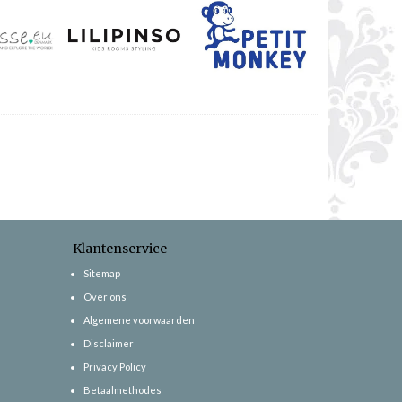
Klantenservice
Sitemap
Over ons
Algemene voorwaarden
Disclaimer
Privacy Policy
Betaalmethodes