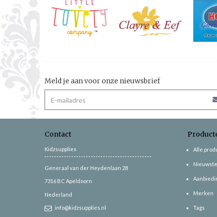
Meld je aan voor onze nieuwsbrief
Contact
Product
Kidzsupplies
Alle pro
Nieuwste
Generaal van der Heydenlaan 28
Aanbiedi
7316 BC
Apeldoorn
Merken
Nederland
info@kidzsupplies.nl
Tags