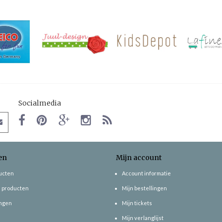
Socialmedia
en
Mijn account
ducten
Account informatie
 producten
Mijn bestellingen
ngen
Mijn tickets
Mijn verlanglijst