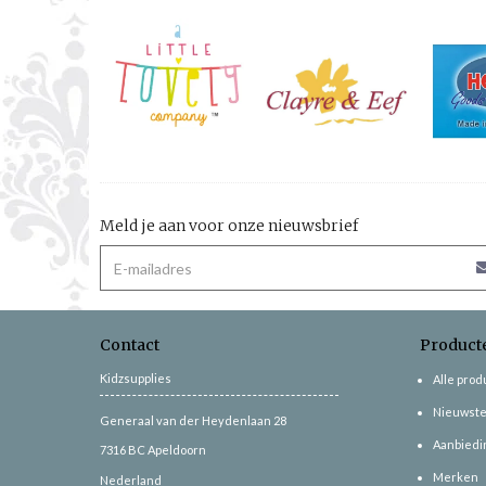
Meld je aan voor onze nieuwsbrief
Contact
Product
Kidzsupplies
Alle pro
Nieuwste
Generaal van der Heydenlaan 28
Aanbiedi
7316 BC
Apeldoorn
Merken
Nederland