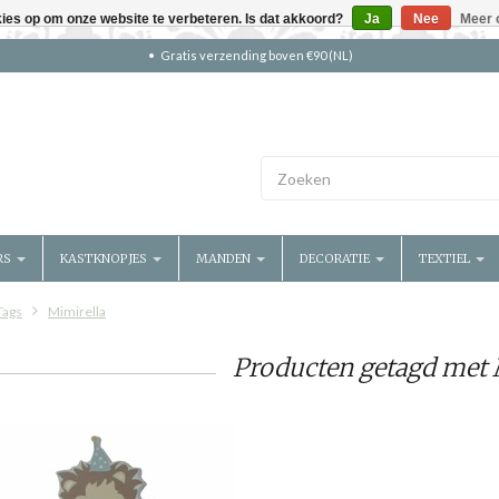
kies op om onze website te verbeteren. Is dat akkoord?
Ja
Nee
Meer 
Gratis verzending boven €90 (NL)
RS
KASTKNOPJES
MANDEN
DECORATIE
TEXTIEL
Tags
Mimirella
Producten getagd met 