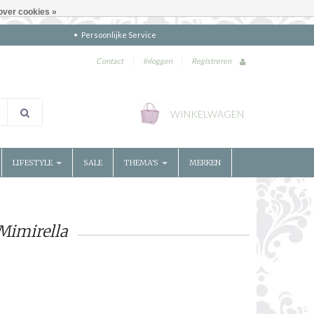
over cookies »
Persoonlijke Service
Contact
|
Inloggen
|
Registreren
WINKELWAGEN
LIFESTYLE
SALE
THEMA'S
MERKEN
Mimirella