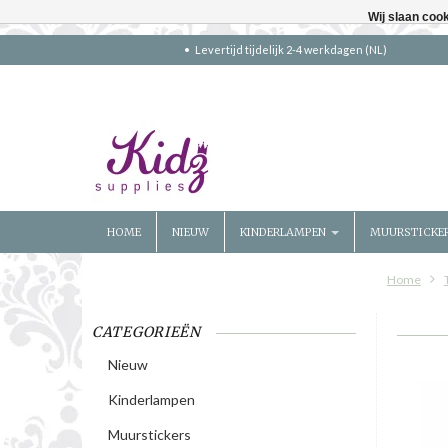
Wij slaan coo
Levertijd tijdelijk 2-4 werkdagen (NL)
HOME
NIEUW
KINDERLAMPEN
MUURSTICKE
Home
CATEGORIEËN
Nieuw
Kinderlampen
Muurstickers