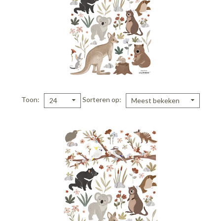
Toon
Sorteren op
24
Meest bekeken