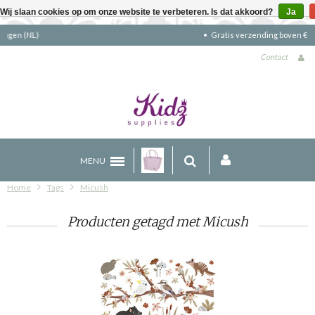
Wij slaan cookies op om onze website te verbeteren. Is dat akkoord?
Ja
Gratis verzending boven €90 (NL)
Contact
MENU
Home
Tags
Micush
Producten getagd met Micush