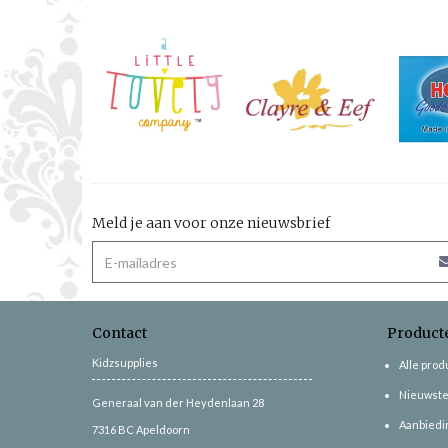
Meld je aan voor onze nieuwsbrief
Contact
Product
Kidzsupplies
Alle pro
Nieuwste
Generaal van der Heydenlaan 28
Aanbiedi
7316 BC
Apeldoorn