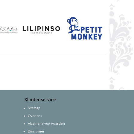
Klantenservice
Sitemap
Over ons
Algemene voorwaarden
Disclaimer