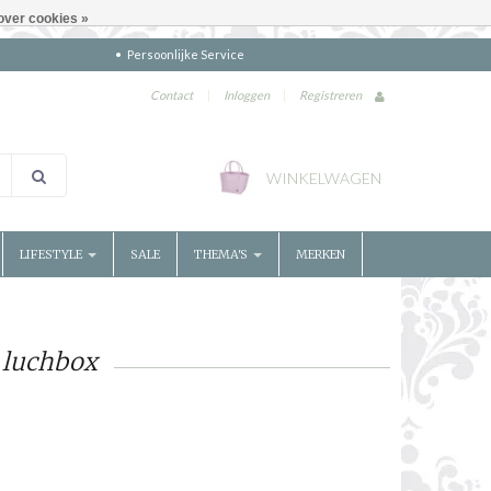
over cookies »
Persoonlijke Service
Contact
|
Inloggen
|
Registreren
WINKELWAGEN
LIFESTYLE
SALE
THEMA'S
MERKEN
 luchbox