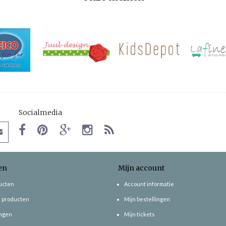
Socialmedia
en
Mijn account
ducten
Account informatie
 producten
Mijn bestellingen
ngen
Mijn tickets