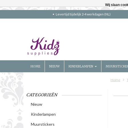
Wij slaan coo
Levertijd tijdelijk 2-4 werkdagen (NL)
HOME
NIEUW
KINDERLAMPEN
MUURSTICKE
Home
CATEGORIEËN
Nieuw
Kinderlampen
Muurstickers