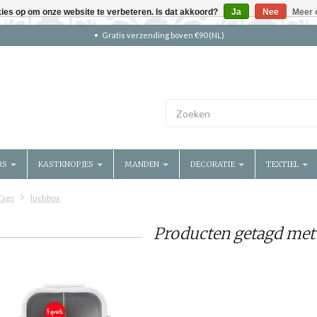
kies op om onze website te verbeteren. Is dat akkoord?
Ja
Nee
Meer 
Gratis verzending boven €90 (NL)
RS
KASTKNOPJES
MANDEN
DECORATIE
TEXTIEL
Tags
luchbox
Producten getagd met