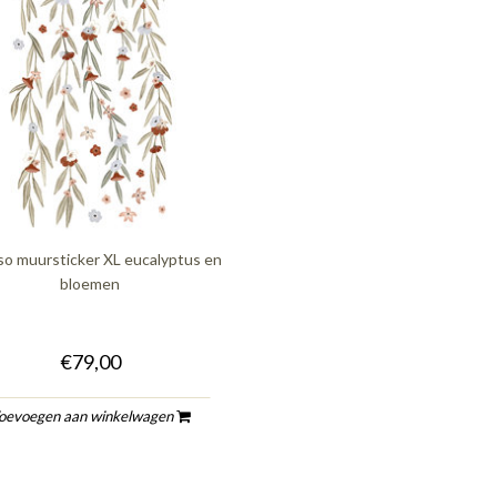
nso muursticker XL eucalyptus en
bloemen
€79,00
oevoegen aan winkelwagen