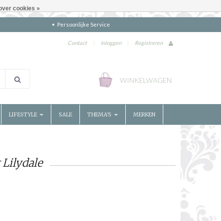
over cookies »
Persoonlijke Service
Contact
|
Inloggen
|
Registreren
WINKELWAGEN
LIFESTYLE
SALE
THEMA'S
MERKEN
Lilydale