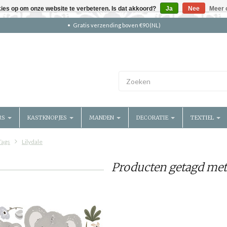
kies op om onze website te verbeteren. Is dat akkoord?
Ja
Nee
Meer 
Gratis verzending boven €90 (NL)
RS
KASTKNOPJES
MANDEN
DECORATIE
TEXTIEL
Tags
Lilydale
Producten getagd met 