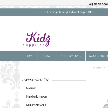
Wij slaan coo
Levertijd tijdelijk 2-4 werkdagen (NL)
HOME
NIEUW
KINDERLAMPEN
MUURSTICKE
Home
CATEGORIEËN
Nieuw
Kinderlampen
Muurstickers