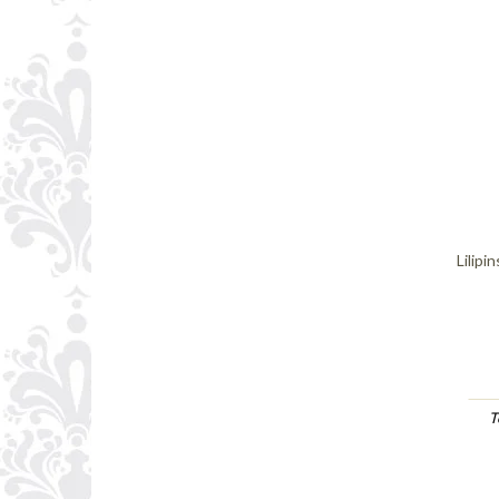
Lilipi
T