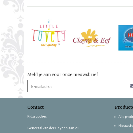
Meld je aan voor onze nieuwsbrief
Contact
Product
Kidzsupplies
Alle pro
Nieuwste
Generaal van der Heydenlaan 28