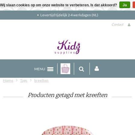
Wij slaan cookies op om onze website te verbeteren. Is dat akkoord?
Ja
4 werkdagen (NL)
Gratis verzending bove
Contact
MENU
Home
Tags
kreeften
Producten getagd met kreeften