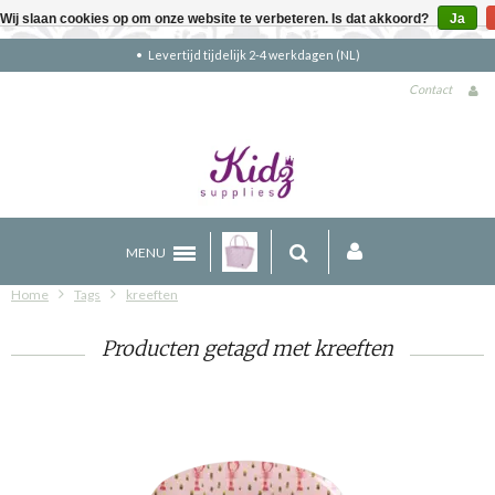
Wij slaan cookies op om onze website te verbeteren. Is dat akkoord?
Ja
4 werkdagen (NL)
Gratis verzending bove
Contact
MENU
Home
Tags
kreeften
Producten getagd met kreeften