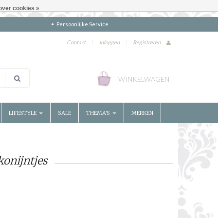
over cookies »
Persoonlijke Service
Contact
|
Inloggen
|
Registreren
WINKELWAGEN
LIFESTYLE
SALE
THEMA'S
MERKEN
onijntjes