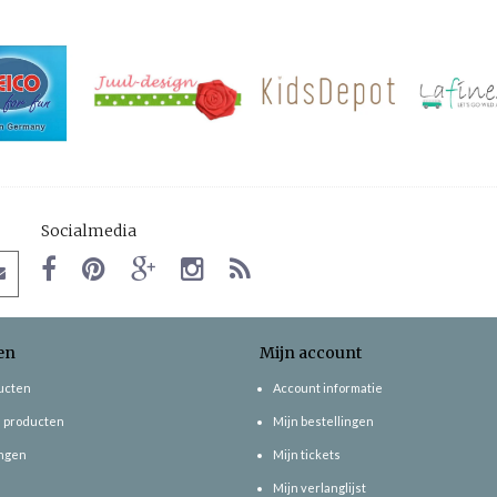
Socialmedia
en
Mijn account
ducten
Account informatie
 producten
Mijn bestellingen
ngen
Mijn tickets
Mijn verlanglijst