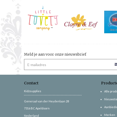
Meld je aan voor onze nieuwsbrief
Contact
Product
Kidzsupplies
Alle pro
Nieuwste
Generaal van der Heydenlaan 28
Aanbiedi
7316 BC
Apeldoorn
Merken
Nederland