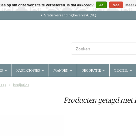
kies op om onze website te verbeteren. Is dat akkoord?
Ja
Nee
Meer 
Gratis verzending boven €90 (NL)
RS
KASTKNOPJES
MANDEN
DECORATIE
TEXTIEL
Tags
konijntjes
Producten getagd met k