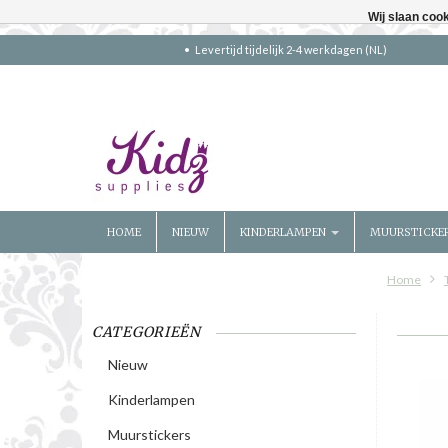
Wij slaan coo
Levertijd tijdelijk 2-4 werkdagen (NL)
HOME
NIEUW
KINDERLAMPEN
MUURSTICKE
Home
CATEGORIEËN
Nieuw
Kinderlampen
Muurstickers