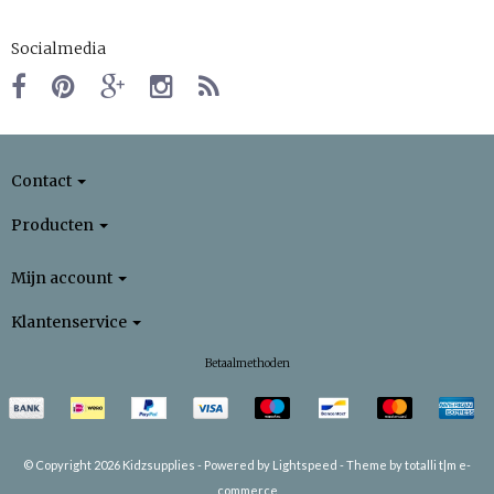
Socialmedia
Contact
Producten
Mijn account
Klantenservice
Betaalmethoden
© Copyright 2026 Kidzsupplies -
Powered by
Lightspeed
-
Theme by totalli t|m e-
commerce