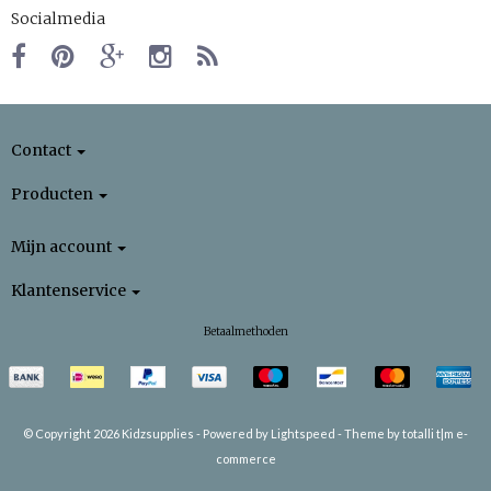
Socialmedia
Contact
Producten
Mijn account
Klantenservice
Betaalmethoden
© Copyright 2026 Kidzsupplies -
Powered by
Lightspeed
-
Theme by totalli t|m e-
commerce