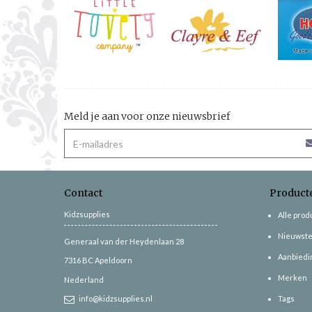
Meld je aan voor onze nieuwsbrief
Contact
Product
Kidzsupplies
Alle pro
Nieuwste
Generaal van der Heydenlaan 28
Aanbiedi
7316 BC
Apeldoorn
Merken
Nederland
info@kidzsupplies.nl
Tags