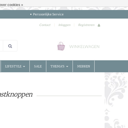
over cookies »
Persoonlijke Service
Contact
|
Inloggen
|
Registreren
WINKELWAGEN
LIFESTYLE
SALE
THEMA'S
MERKEN
astknoppen