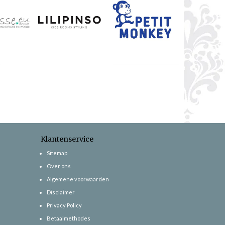
Klantenservice
Sitemap
Over ons
Algemene voorwaarden
Disclaimer
Privacy Policy
Betaalmethodes