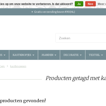
kies op om onze website te verbeteren. Is dat akkoord?
Ja
Nee
Meer 
Gratis verzending boven €90 (NL)
RS
KASTKNOPJES
MANDEN
DECORATIE
TEXTIEL
Tags
kastknoppen
Producten getagd met k
producten gevonden!