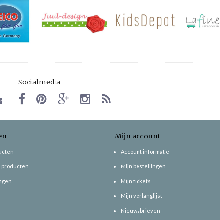
Socialmedia
en
Mijn account
ducten
Account informatie
 producten
Mijn bestellingen
ngen
Mijn tickets
Mijn verlanglijst
Nieuwsbrieven