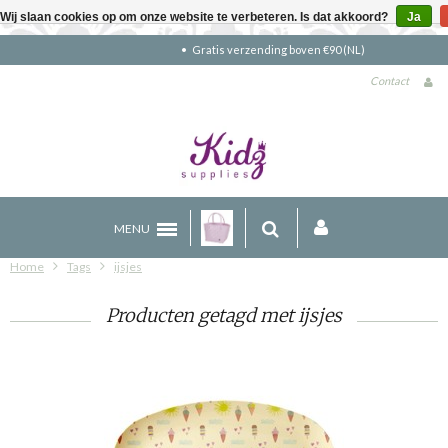
Wij slaan cookies op om onze website te verbeteren. Is dat akkoord?
Ja
Gratis verzending boven €90 (NL)
Contact
MENU
Home
Tags
ijsjes
Producten getagd met ijsjes