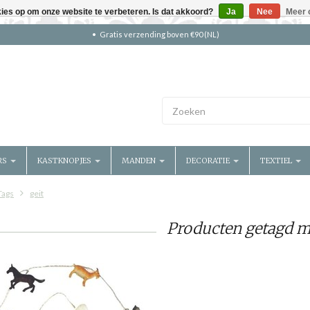
kies op om onze website te verbeteren. Is dat akkoord?
Ja
Nee
Meer 
Gratis verzending boven €90 (NL)
RS
KASTKNOPJES
MANDEN
DECORATIE
TEXTIEL
Tags
geit
Producten getagd me