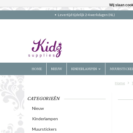
Wij slaan coo
Levertijd tijdelijk 2-4 werkdagen (NL)
HOME
NIEUW
KINDERLAMPEN
MUURSTICKE
Home
CATEGORIEËN
Nieuw
Kinderlampen
Muurstickers