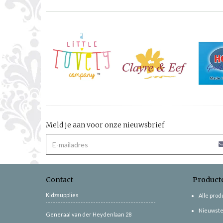
Meld je aan voor onze nieuwsbrief
Contact
Product
Kidzsupplies
Alle pro
Nieuwste
Generaal van der Heydenlaan 28