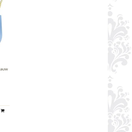
blauw
n