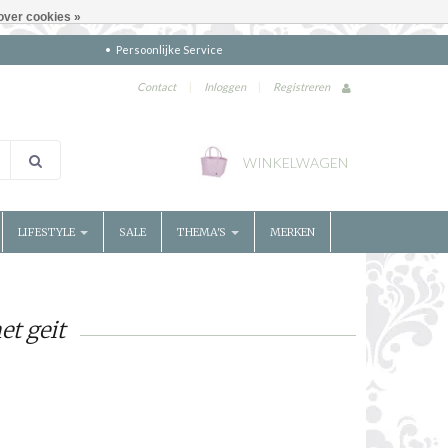
over cookies »
Persoonlijke Service
Contact
|
Inloggen
|
Registreren
WINKELWAGEN
LIFESTYLE
SALE
THEMA'S
MERKEN
t geit