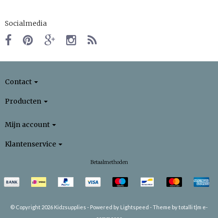
Socialmedia
Contact
Producten
Mijn account
Klantenservice
Betaalmethoden
© Copyright 2026 Kidzsupplies -
Powered by
Lightspeed
-
Theme by totalli t|m e-