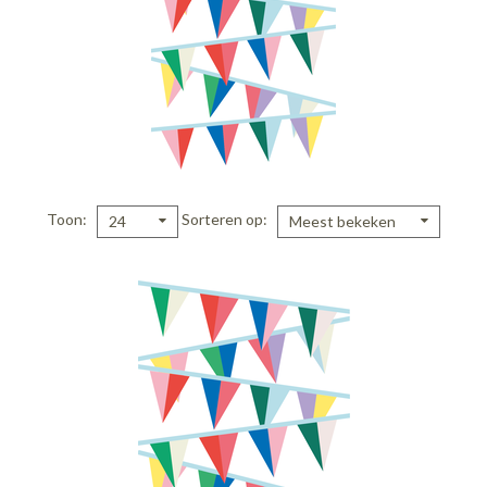
Toon
Sorteren op
24
Meest bekeken