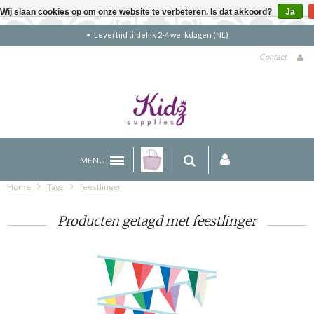
Wij slaan cookies op om onze website te verbeteren. Is dat akkoord?
Ja
4 werkdagen (NL)
Gratis verzending bove
Contact
MENU
Home
Tags
feestlinger
Producten getagd met feestlinger