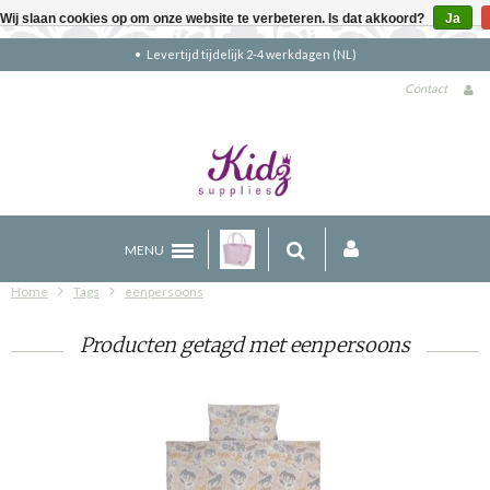
Wij slaan cookies op om onze website te verbeteren. Is dat akkoord?
Ja
Levertijd tijdelijk 2-4 werkdagen (NL)
Contact
MENU
Home
Tags
eenpersoons
Producten getagd met eenpersoons