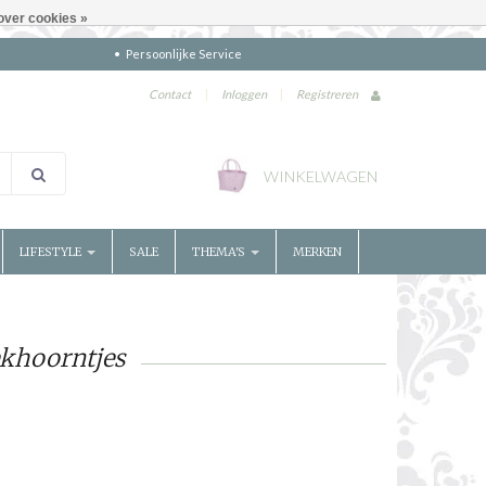
over cookies »
Persoonlijke Service
Contact
|
Inloggen
|
Registreren
WINKELWAGEN
LIFESTYLE
SALE
THEMA'S
MERKEN
ekhoorntjes