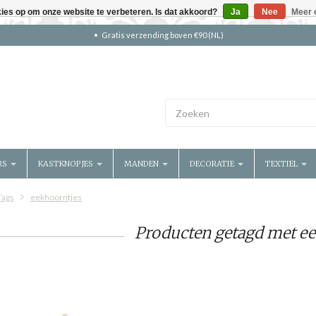
kies op om onze website te verbeteren. Is dat akkoord?
Ja
Nee
Meer 
Gratis verzending boven €90 (NL)
RS
KASTKNOPJES
MANDEN
DECORATIE
TEXTIEL
Tags
eekhoorntjes
Producten getagd met e