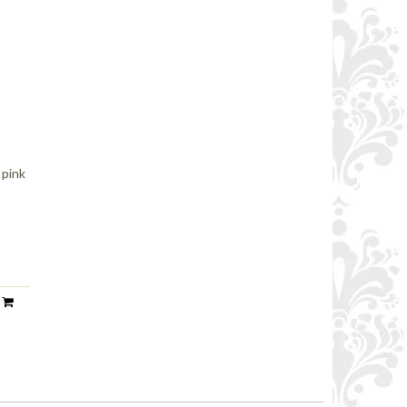
 pink
n