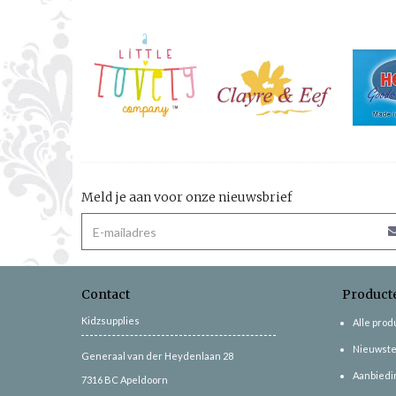
Meld je aan voor onze nieuwsbrief
Contact
Product
Kidzsupplies
Alle pro
Nieuwste
Generaal van der Heydenlaan 28
Aanbiedi
7316 BC
Apeldoorn