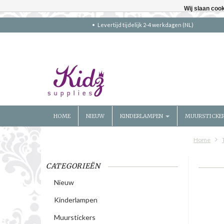
Wij slaan coo
Levertijd tijdelijk 2-4 werkdagen (NL)
HOME
NIEUW
KINDERLAMPEN
MUURSTICKE
Home
CATEGORIEËN
Nieuw
Kinderlampen
Muurstickers