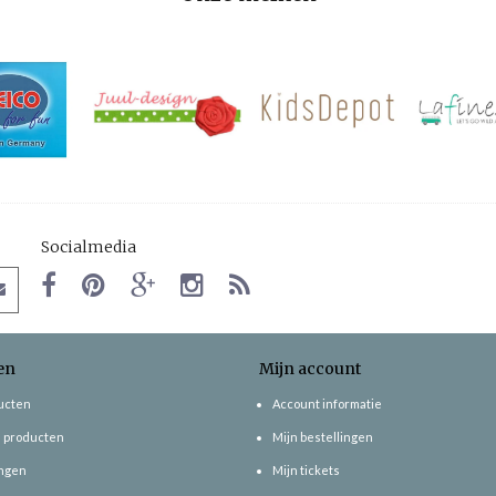
Socialmedia
en
Mijn account
ducten
Account informatie
 producten
Mijn bestellingen
ngen
Mijn tickets