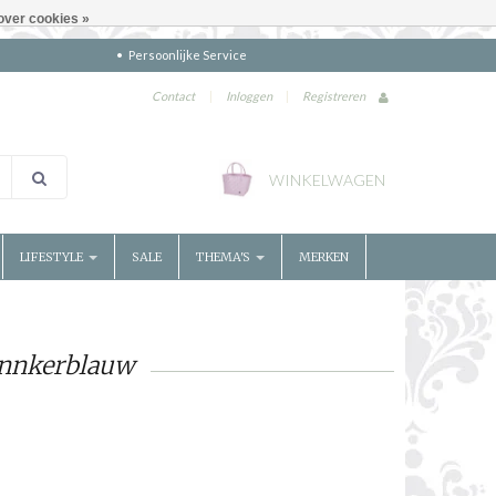
over cookies »
Persoonlijke Service
Contact
|
Inloggen
|
Registreren
WINKELWAGEN
LIFESTYLE
SALE
THEMA'S
MERKEN
onnkerblauw