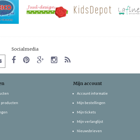
Socialmedia
en
Mijn account
ducten
Account informatie
 producten
Mijn bestellingen
ngen
Mijn tickets
Mijn verlanglijst
Nieuwsbrieven