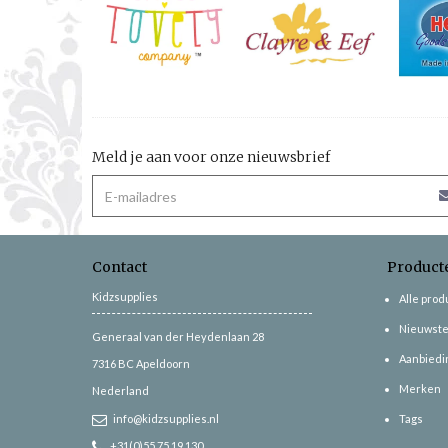
Meld je aan voor onze nieuwsbrief
Contact
Product
Kidzsupplies
Alle pro
Nieuwste
Generaal van der Heydenlaan 28
Aanbiedi
7316 BC
Apeldoorn
Merken
Nederland
info@kidzsupplies.nl
Tags
+31(0)55 75 19 130