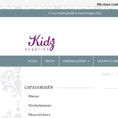
Wij slaan coo
Levertijd tijdelijk 2-4 werkdagen (NL)
HOME
NIEUW
KINDERLAMPEN
MUURSTICKE
Home
CATEGORIEËN
Nieuw
Kinderlampen
Muurstickers