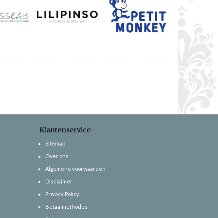
Klantenservice
Sitemap
Over ons
Algemene voorwaarden
Disclaimer
Privacy Policy
Betaalmethodes