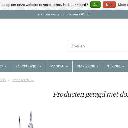
kies op om onze website te verbeteren. Is dat akkoord?
Ja
Nee
Meer 
Gratis verzending boven €90 (NL)
RS
KASTKNOPJES
MANDEN
DECORATIE
TEXTIEL
Tags
donnkerblauw
Producten getagd met d