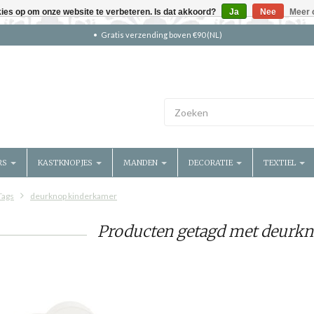
kies op om onze website te verbeteren. Is dat akkoord?
Ja
Nee
Meer 
Gratis verzending boven €90 (NL)
RS
KASTKNOPJES
MANDEN
DECORATIE
TEXTIEL
Tags
deurknop kinderkamer
Producten getagd met deurk