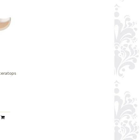
iceratops
n