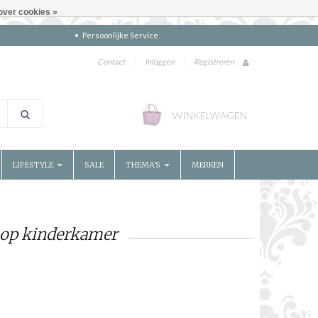
over cookies »
Persoonlijke Service
Contact
|
Inloggen
|
Registreren
WINKELWAGEN
LIFESTYLE
SALE
THEMA'S
MERKEN
nop kinderkamer