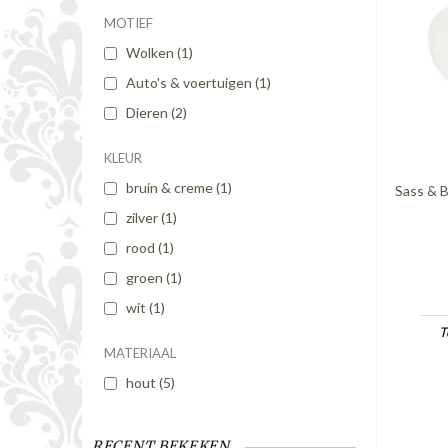
MOTIEF
Wolken
(1)
Auto's & voertuigen
(1)
Dieren
(2)
KLEUR
bruin & creme
(1)
Sass & B
zilver
(1)
rood
(1)
groen
(1)
wit
(1)
T
MATERIAAL
hout
(5)
RECENT BEKEKEN