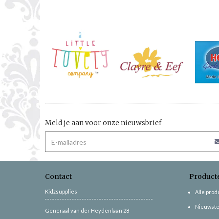
Meld je aan voor onze nieuwsbrief
Contact
Product
Kidzsupplies
Alle pro
Nieuwste
Generaal van der Heydenlaan 28