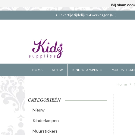
Wij slaan coo
Levertijd tijdelijk 2-4 werkdagen (NL)
HOME
NIEUW
KINDERLAMPEN
MUURSTICKE
Home
CATEGORIEËN
Nieuw
Kinderlampen
Muurstickers