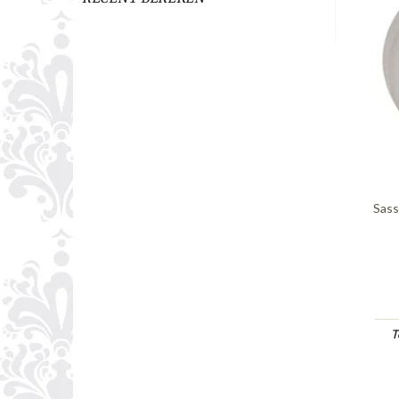
Sass
T