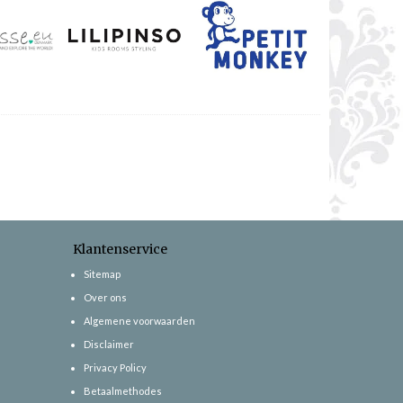
Klantenservice
Sitemap
Over ons
Algemene voorwaarden
Disclaimer
Privacy Policy
Betaalmethodes