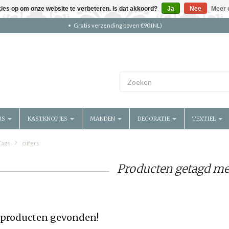
kies op om onze website te verbeteren. Is dat akkoord?
Ja
Nee
Meer 
Gratis verzending boven €90 (NL)
RS
KASTKNOPJES
MANDEN
DECORATIE
TEXTIEL
Tags
cijfers
Producten getagd met
producten gevonden!