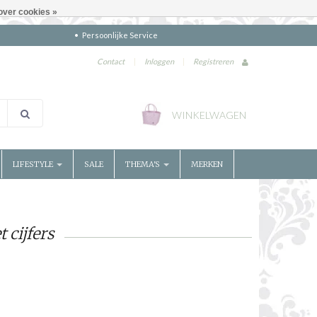
over cookies »
Persoonlijke Service
Contact
|
Inloggen
|
Registreren
WINKELWAGEN
LIFESTYLE
SALE
THEMA'S
MERKEN
 cijfers