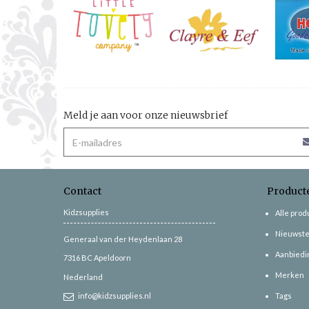
Meld je aan voor onze nieuwsbrief
Contact
Product
Kidzsupplies
Alle pro
Nieuwste
Generaal van der Heydenlaan 28
Aanbiedi
7316 BC
Apeldoorn
Merken
Nederland
info@kidzsupplies.nl
Tags