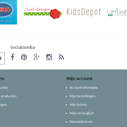
Socialmedia
en
Mijn account
ducten
Account informatie
 producten
Mijn bestellingen
ngen
Mijn tickets
Mijn verlanglijst
Nieuwsbrieven