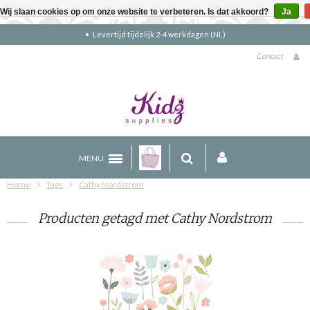
Wij slaan cookies op om onze website te verbeteren. Is dat akkoord?
Ja
tijd tijdelijk 2-4 werkdagen (NL)
Gratis
Contact
MENU
Home
Tags
Cathy Nordstrom
Producten getagd met Cathy Nordstrom