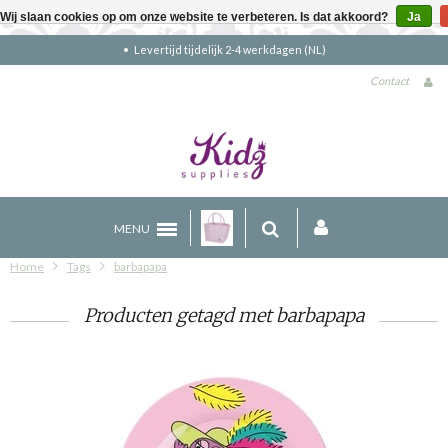
Wij slaan cookies op om onze website te verbeteren. Is dat akkoord?
Ja
Levertijd tijdelijk 2-4 werkdagen (NL)
Contact
MENU
Home
Tags
barbapapa
Producten getagd met barbapapa