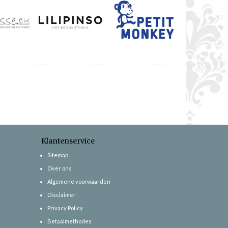
Klantenservice
Sitemap
Over ons
Algemene voorwaarden
Disclaimer
Privacy Policy
Betaalmethodes