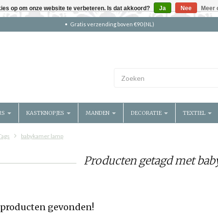
kies op om onze website te verbeteren. Is dat akkoord?
Ja
Nee
Meer 
Gratis verzending boven €90 (NL)
RS
KASTKNOPJES
MANDEN
DECORATIE
TEXTIEL
Tags
babykamer lamp
Producten getagd met ba
producten gevonden!