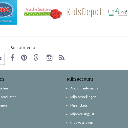
Socialmedia
en
Mijn account
ducten
Account informatie
 producten
Mijn bestellingen
ngen
Mijn tickets
Mijn verlanglijst
Nieuwsbrieven