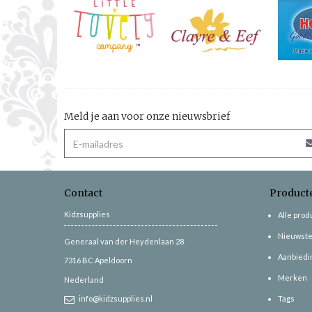
Meld je aan voor onze nieuwsbrief
Contact
Product
Kidzsupplies
Alle pro
Nieuwste
Generaal van der Heydenlaan 28
Aanbiedi
7316 BC
Apeldoorn
Merken
Nederland
info@kidzsupplies.nl
Tags