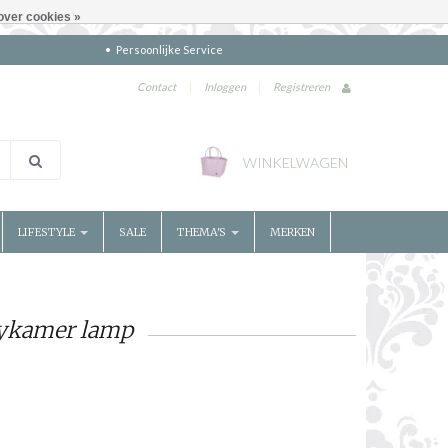
over cookies »
Persoonlijke Service
Contact
|
Inloggen
|
Registreren
WINKELWAGEN
LIFESTYLE
SALE
THEMA'S
MERKEN
bykamer lamp