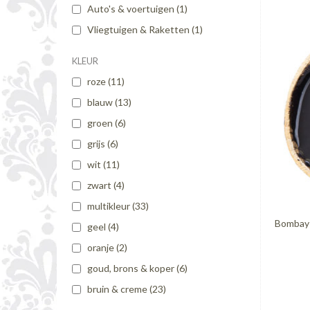
Auto's & voertuigen
(1)
Vliegtuigen & Raketten
(1)
KLEUR
roze
(11)
blauw
(13)
groen
(6)
grijs
(6)
wit
(11)
zwart
(4)
multikleur
(33)
Bombay 
geel
(4)
oranje
(2)
goud, brons & koper
(6)
bruin & creme
(23)