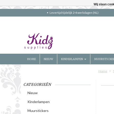
Wij slaan coo
Levertijd tijdelijk 2-4 werkdagen (NL)
HOME
NIEUW
KINDERLAMPEN
MUURSTICKE
Home
CATEGORIEËN
Nieuw
Kinderlampen
Muurstickers