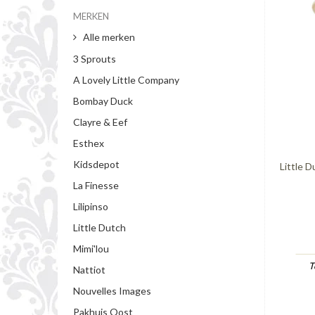
MERKEN
Alle merken
3 Sprouts
A Lovely Little Company
Bombay Duck
Clayre & Eef
Esthex
Kidsdepot
Little 
La Finesse
Lilipinso
Little Dutch
Mimi'lou
T
Nattiot
Nouvelles Images
Pakhuis Oost