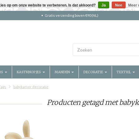
kies op om onze website te verbeteren. Is dat akkoord?
Ja
Nee
Meer 
Gratis verzending boven €90 (NL)
RS
KASTKNOPJES
MANDEN
DECORATIE
TEXTIEL
Tags
babykamer decoratie
Producten getagd met babyk