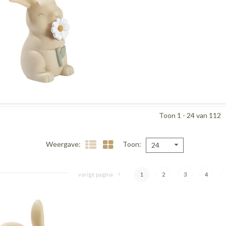
Toon 1 - 24 van 112
Weergave
Toon
24
vorige pagina
1
2
3
4