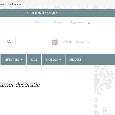
over cookies »
Persoonlijke Service
Contact
|
Inloggen
|
Registreren
WINKELWAGEN
LIFESTYLE
SALE
THEMA'S
MERKEN
amer decoratie