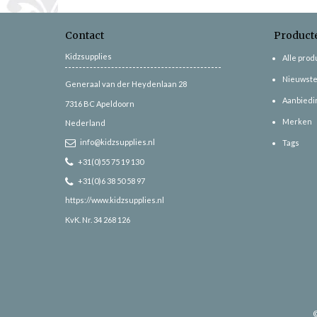
Contact
Product
Kidzsupplies
Alle pro
Nieuwste
Generaal van der Heydenlaan 28
Aanbiedi
7316 BC
Apeldoorn
Merken
Nederland
info@kidzsupplies.nl
Tags
+31(0)55 75 19 130
+31(0)6 38 50 58 97
https://www.kidzsupplies.nl
KvK. Nr. 34 268 126
©