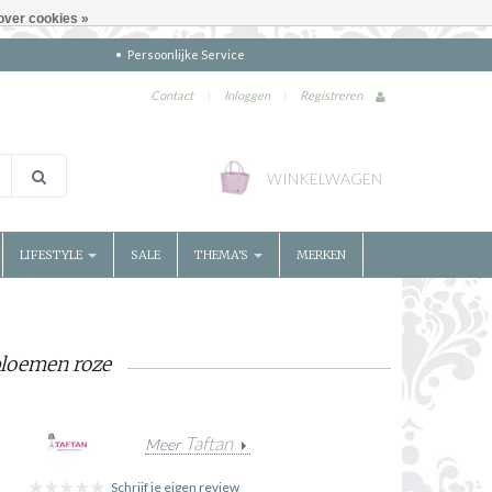
over cookies »
Persoonlijke Service
Contact
|
Inloggen
|
Registreren
WINKELWAGEN
LIFESTYLE
SALE
THEMA'S
MERKEN
bloemen roze
Taftan
Meer
Schrijf je eigen review