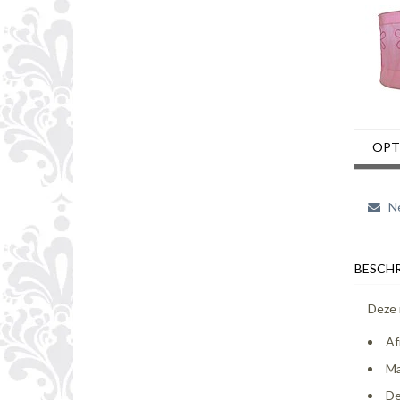
OPT
Ne
BESCHR
Deze 
Af
Ma
De