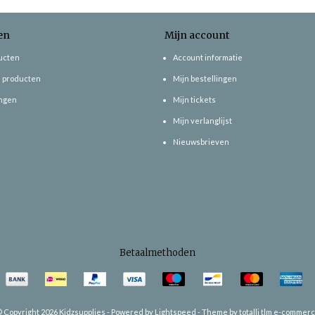
en
Mijn account
ducten
Account informatie
 producten
Mijn bestellingen
ngen
Mijn tickets
Mijn verlanglijst
Nieuwsbrieven
Betaalmethoden
 Copyright 2026 Kidzsupplies -
Powered by
Lightspeed
-
Theme by totalli t|m e-commer