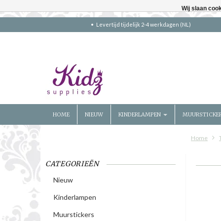
Wij slaan coo
Levertijd tijdelijk 2-4 werkdagen (NL)
HOME
NIEUW
KINDERLAMPEN
MUURSTICKE
Home
CATEGORIEËN
Nieuw
Kinderlampen
Muurstickers