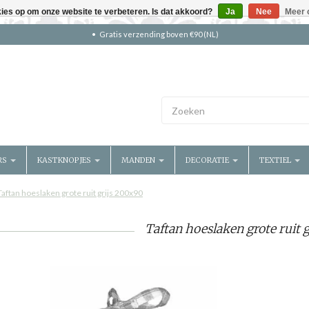
kies op om onze website te verbeteren. Is dat akkoord?
Ja
Nee
Meer 
Gratis verzending boven €90 (NL)
RS
KASTKNOPJES
MANDEN
DECORATIE
TEXTIEL
Taftan hoeslaken grote ruit grijs 200x90
Taftan hoeslaken grote ruit 