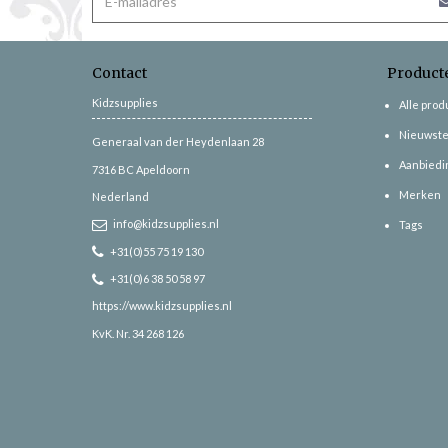
Contact
Product
Kidzsupplies
Alle pro
Nieuwste
Generaal van der Heydenlaan 28
Aanbiedi
7316 BC
Apeldoorn
Merken
Nederland
info@kidzsupplies.nl
Tags
+31(0)55 75 19 130
+31(0)6 38 50 58 97
https://www.kidzsupplies.nl
KvK. Nr. 34 268 126