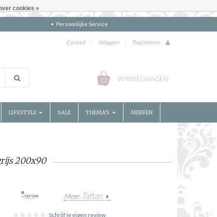
over cookies »
Persoonlijke Service
Contact
|
Inloggen
|
Registreren
WINKELWAGEN
LIFESTYLE
SALE
THEMA'S
MERKEN
grijs 200x90
Taftan
Meer
Schrijf je eigen review