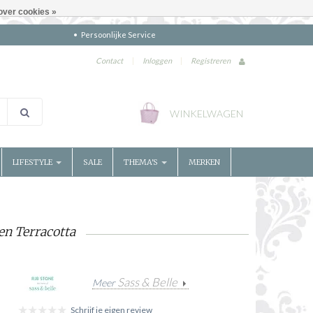
over cookies »
Persoonlijke Service
Contact
|
Inloggen
|
Registreren
WINKELWAGEN
LIFESTYLE
SALE
THEMA'S
MERKEN
en Terracotta
Sass & Belle
Meer
Schrijf je eigen review