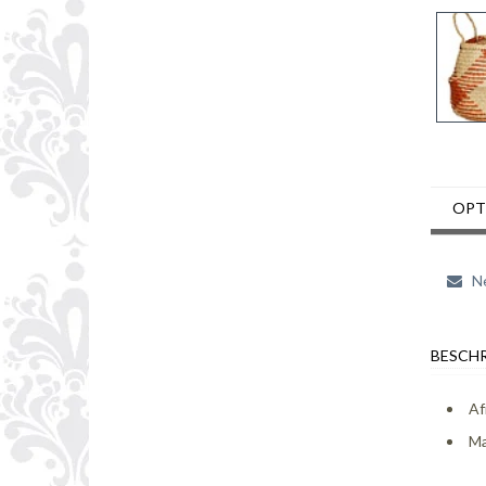
OPT
Ne
BESCHR
Af
Ma