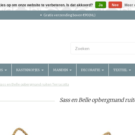
kies op om onze website te verbeteren. Is dat akkoord?
Ja
Nee
Meer 
Gratis verzending boven €90 (NL)
RS
KASTKNOPJES
MANDEN
DECORATIE
TEXTIEL
Sass en Belle opbergmand ruiten Terracotta
Sass en Belle opbergmand ruit