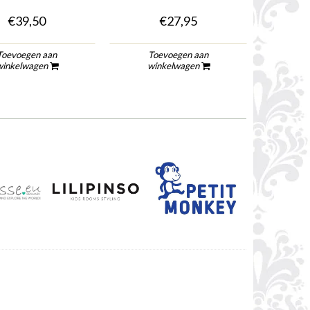
€39,50
€27,95
Toevoegen aan
Toevoegen aan
To
winkelwagen
winkelwagen
wi