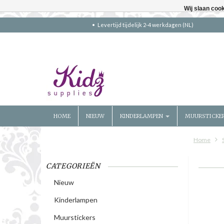
Wij slaan coo
Levertijd tijdelijk 2-4 werkdagen (NL)
HOME
NIEUW
KINDERLAMPEN
MUURSTICKE
Home
CATEGORIEËN
Nieuw
Kinderlampen
Muurstickers