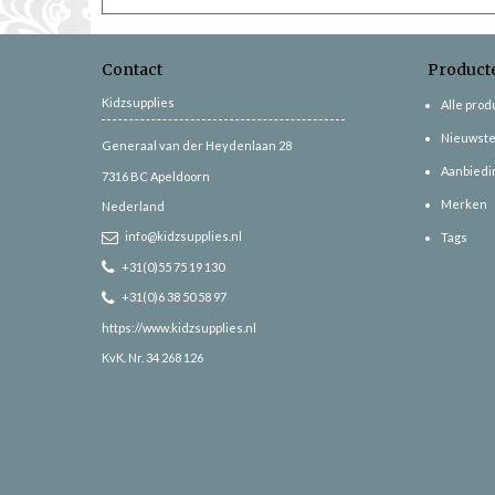
Contact
Product
Kidzsupplies
Alle pro
Nieuwste
Generaal van der Heydenlaan 28
Aanbiedi
7316 BC
Apeldoorn
Merken
Nederland
info@kidzsupplies.nl
Tags
+31(0)55 75 19 130
+31(0)6 38 50 58 97
https://www.kidzsupplies.nl
KvK. Nr. 34 268 126