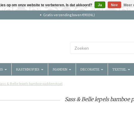
kies op om onze website te verbeteren. Is dat akkoord?
Ja
Nee
Meer 
Gratis verzending boven €90 (NL)
RS
KASTKNOPJES
MANDEN
DECORATIE
TEXTIEL
Sass & Belle lepels bamboe paddenstoel
Sass & Belle lepels bamboe 