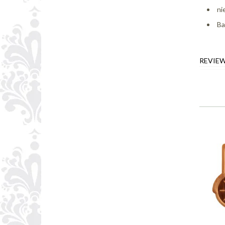
ni
Ba
REVIE