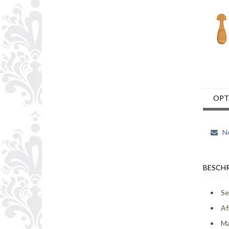
OPT
Ne
BESCHR
Se
Af
Ma