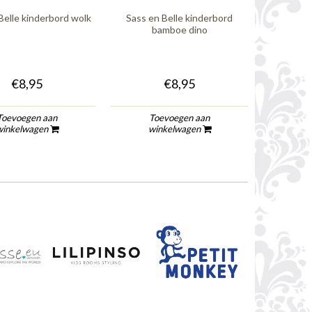
Belle kinderbord wolk
Sass en Belle kinderbord
Sass en
bamboe dino
bam
€8,95
€8,95
Toevoegen aan
Toevoegen aan
To
winkelwagen
winkelwagen
wi