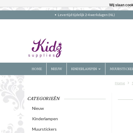
Wij slaan coo
Levertijd tijdelijk 2-4 werkdagen (NL)
HOME
NIEUW
KINDERLAMPEN
MUURSTICKE
Home
CATEGORIEËN
Nieuw
Kinderlampen
Muurstickers