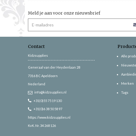
Meld je aan voor onze nieuwsbrief
Contact
Product
Kidzsupplies
Alle pro
Nieuwste
Generaal van der Heydenlaan 28
Aanbiedi
7316 BC
Apeldoorn
Merken
Nederland
info@kidzsupplies.nl
Tags
+31(0)55 75 19 130
+31(0)6 38 50 58 97
https://www.kidzsupplies.nl
KvK. Nr. 34 268 126