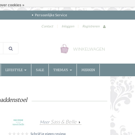
over cookies »
Persoonlijke Service
Contact
|
Inloggen
|
Registreren
WINKELWAGEN
LIFESTYLE
SALE
THEMA'S
MERKEN
paddenstoel
Sass & Belle
Meer
Schrijf je eigen review