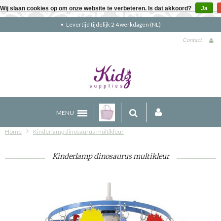
Wij slaan cookies op om onze website te verbeteren. Is dat akkoord?
Ja
NL)
Gratis verzending boven €90 (NL)
Contact
MENU
Home
Kinderlamp dinosaurus multikleur
Kinderlamp dinosaurus multikleur