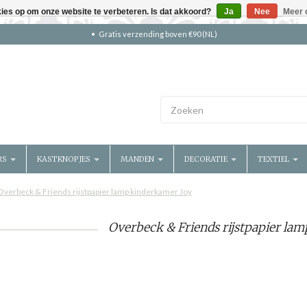
kies op om onze website te verbeteren. Is dat akkoord?
Ja
Nee
Meer 
Gratis verzending boven €90 (NL)
RS
KASTKNOPJES
MANDEN
DECORATIE
TEXTIEL
Overbeck & Friends rijstpapier lamp kinderkamer Joy
Overbeck & Friends rijstpapier la