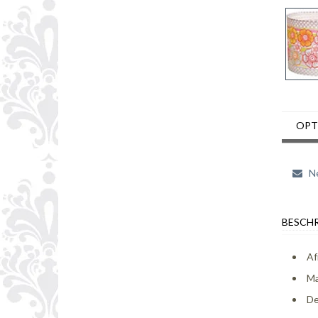
OPT
Ne
BESCHR
Af
Ma
De