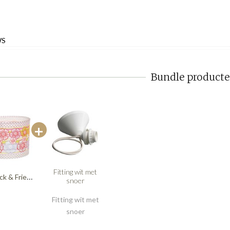
WS
Bundle product
Fitting wit met
Overbeck & Friends rijstpapier lamp kinderkamer Joy
snoer
Fitting wit met
snoer