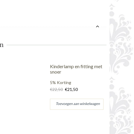
en
Kinderlamp en fitting met
snoer
5% Korting
€22,50
€21,50