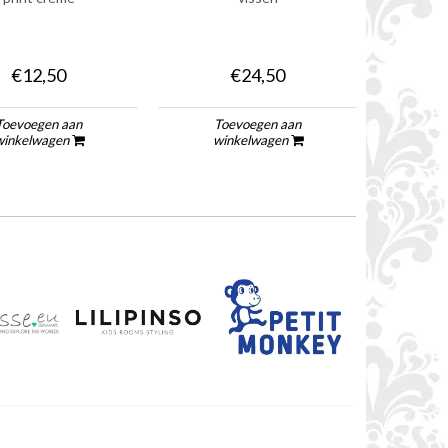
€12,50
€24,50
Toevoegen aan
Toevoegen aan
To
winkelwagen
winkelwagen
wi