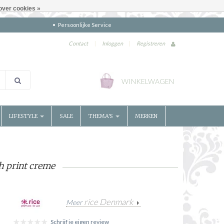
over cookies »
Persoonlijke Service
Contact
|
Inloggen
|
Registreren
WINKELWAGEN
LIFESTYLE
SALE
THEMA'S
MERKEN
sh print creme
rice Denmark
Meer
Schrijf je eigen review