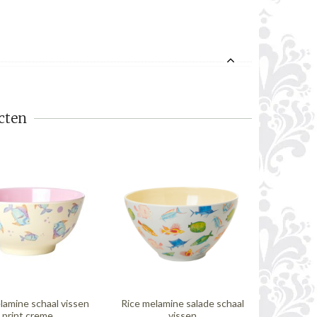
cten
lamine schaal vissen
Rice melamine salade schaal
Rice ho
print creme
vissen