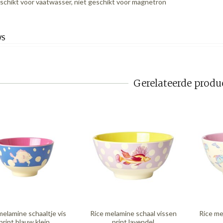
schikt voor vaatwasser, niet geschikt voor magnetron
WS
Gerelateerde produ
melamine schaaltje vis
Rice melamine schaal vissen
Rice me
print blauw klein
print lavendel