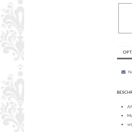
OPT
Ne
BESCHR
Af
Ma
vr