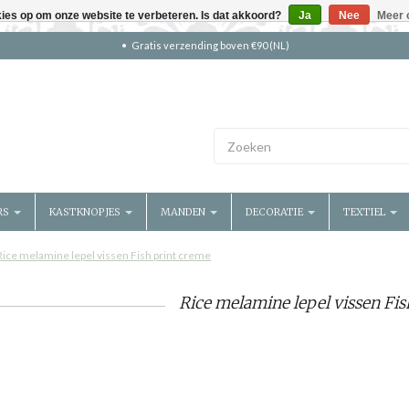
kies op om onze website te verbeteren. Is dat akkoord?
Ja
Nee
Meer 
Gratis verzending boven €90 (NL)
RS
KASTKNOPJES
MANDEN
DECORATIE
TEXTIEL
Rice melamine lepel vissen Fish print creme
Rice melamine lepel vissen Fi