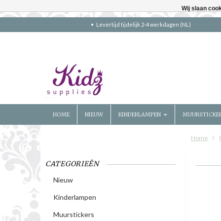
Wij slaan coo
Levertijd tijdelijk 2-4 werkdagen (NL)
HOME
NIEUW
KINDERLAMPEN
MUURSTICKE
Home
CATEGORIEËN
Nieuw
Kinderlampen
Muurstickers