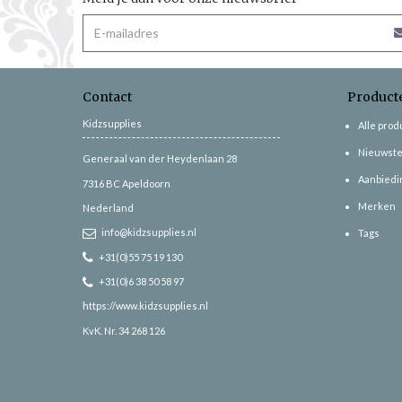
Contact
Product
Kidzsupplies
Alle pro
Nieuwste
Generaal van der Heydenlaan 28
Aanbiedi
7316 BC
Apeldoorn
Merken
Nederland
info@kidzsupplies.nl
Tags
+31(0)55 75 19 130
+31(0)6 38 50 58 97
https://www.kidzsupplies.nl
KvK. Nr. 34 268 126