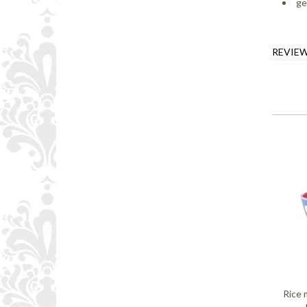
ge
REVIE
Rice 