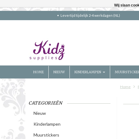
Wij slaan coo
Levertijd tijdelijk 2-4 werkdagen (NL)
HOME
NIEUW
KINDERLAMPEN
MUURSTICKE
Home
CATEGORIEËN
Nieuw
Kinderlampen
Muurstickers