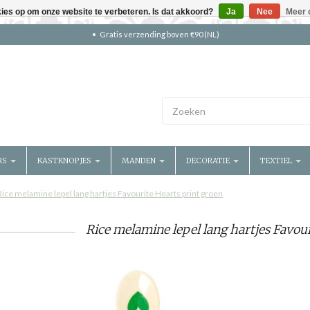
kies op om onze website te verbeteren. Is dat akkoord?
Ja
Nee
Meer 
Gratis verzending boven €90 (NL)
RS
KASTKNOPJES
MANDEN
DECORATIE
TEXTIEL
Rice melamine lepel lang hartjes Favourite Hearts print groen
Rice melamine lepel lang hartjes Favour