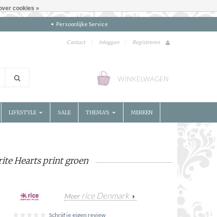
over cookies »
Persoonlijke Service
Contact
|
Inloggen
|
Registreren
WINKELWAGEN
LIFESTYLE
SALE
THEMA'S
MERKEN
ite Hearts print groen
rice Denmark
Meer
Schrijf je eigen review