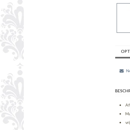
OPT
Ne
BESCHR
Af
Ma
vr