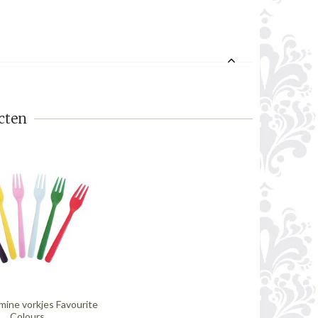
cten
mine vorkjes Favourite
Colours