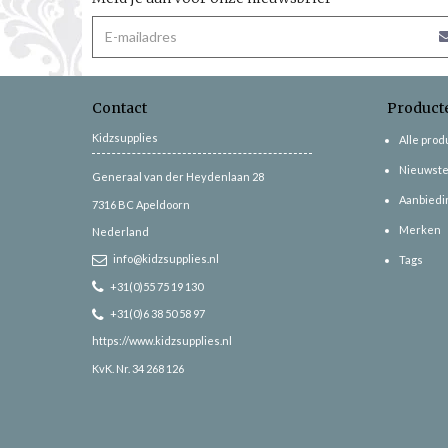
Contact
Product
Kidzsupplies
Alle pro
Nieuwste
Generaal van der Heydenlaan 28
Aanbiedi
7316 BC
Apeldoorn
Merken
Nederland
info@kidzsupplies.nl
Tags
+31(0)55 75 19 130
+31(0)6 38 50 58 97
https://www.kidzsupplies.nl
KvK. Nr. 34 268 126