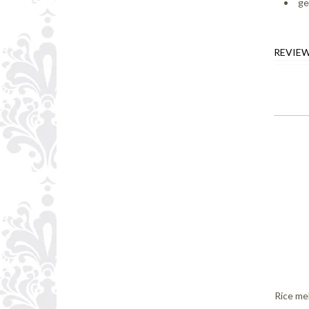
ge
REVIE
Rice mel