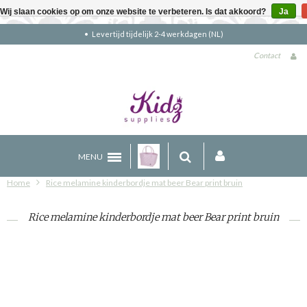
Wij slaan cookies op om onze website te verbeteren. Is dat akkoord?
Ja
en (NL)
Gratis verzending boven €90 (NL
Contact
MENU
Home
Rice melamine kinderbordje mat beer Bear print bruin
Rice melamine kinderbordje mat beer Bear print bruin