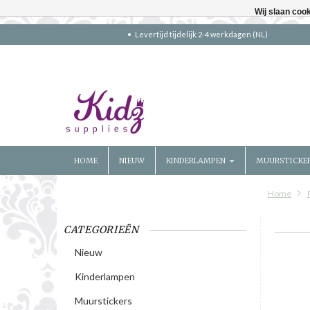
Wij slaan coo
Levertijd tijdelijk 2-4 werkdagen (NL)
HOME
NIEUW
KINDERLAMPEN
MUURSTICKE
Home
CATEGORIEËN
Nieuw
Kinderlampen
Muurstickers