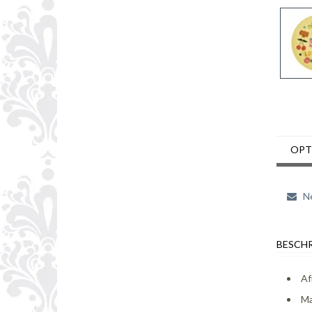
OPT
Ne
BESCHR
Af
Ma