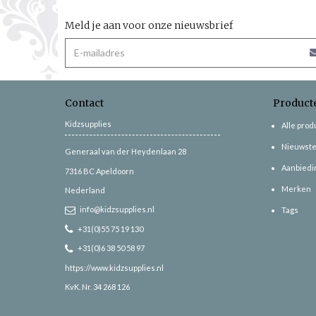
Meld je aan voor onze nieuwsbrief
Contact
Product
Kidzsupplies
Alle pro
Nieuwste
Generaal van der Heydenlaan 28
Aanbiedi
7316 BC
Apeldoorn
Merken
Nederland
info@kidzsupplies.nl
Tags
+31(0)55 75 19 130
+31(0)6 38 50 58 97
https://www.kidzsupplies.nl
KvK. Nr. 34 268 126