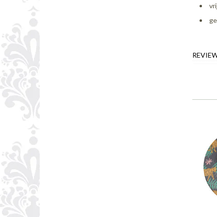
vr
ge
REVIE