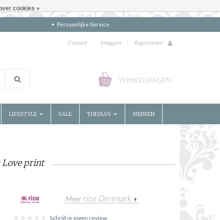
over cookies »
Persoonlijke Service
Contact
|
Inloggen
|
Registreren
WINKELWAGEN
LIFESTYLE
SALE
THEMA'S
MERKEN
 Love print
rice Denmark
Meer
Schrijf je eigen review