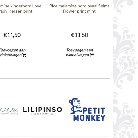
amine kinderbord Love
Rice melamine bord ovaal Selma
Rice me
apy Kersen print
Flower print mint
Me
€11,50
€11,50
Toevoegen aan
Toevoegen aan
To
winkelwagen
winkelwagen
wi