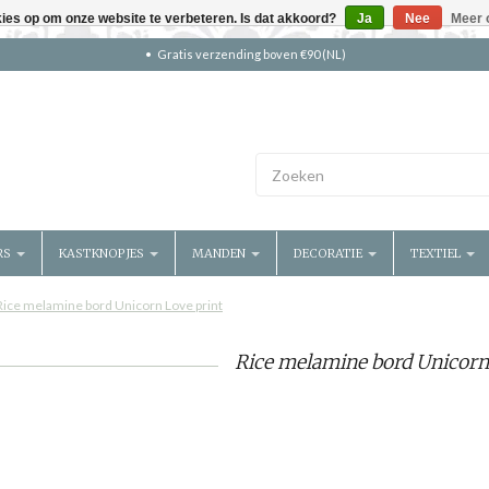
kies op om onze website te verbeteren. Is dat akkoord?
Ja
Nee
Meer 
Gratis verzending boven €90 (NL)
RS
KASTKNOPJES
MANDEN
DECORATIE
TEXTIEL
Rice melamine bord Unicorn Love print
Rice melamine bord Unicorn