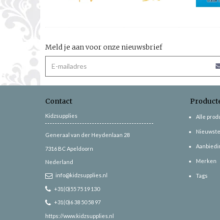
Meld je aan voor onze nieuwsbrief
Contact
Product
Kidzsupplies
Alle pro
Nieuwste
Generaal van der Heydenlaan 28
Aanbiedi
7316 BC
Apeldoorn
Merken
Nederland
info@kidzsupplies.nl
Tags
+31(0)55 75 19 130
+31(0)6 38 50 58 97
https://www.kidzsupplies.nl