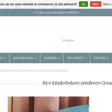
kies op om onze website te verbeteren. Is dat akkoord?
Ja
Nee
Meer 
Gratis verzending boven €90 (NL)
RS
KASTKNOPJES
MANDEN
DECORATIE
TEXTIEL
Rice kinderbekers zeedieren Ocean print roze klein
Rice kinderbekers zeedieren Ocean