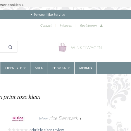
over cookies »
Persoonlijke Service
Contact
|
Inloggen
|
Registreren
WINKELWAGEN
LIFESTYLE
SALE
THEMA'S
MERKEN
 print roze klein
rice Denmark
Meer
Schrijf je eigen review