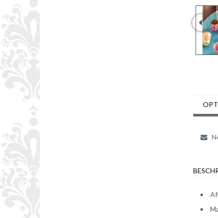
OPT
Ne
BESCHR
Af
Ma