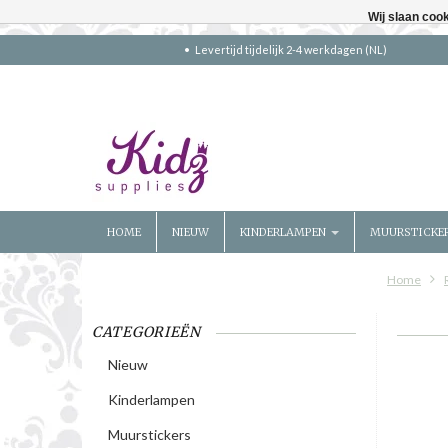
Wij slaan coo
Levertijd tijdelijk 2-4 werkdagen (NL)
HOME
NIEUW
KINDERLAMPEN
MUURSTICKE
Home
CATEGORIEËN
Nieuw
Kinderlampen
Muurstickers