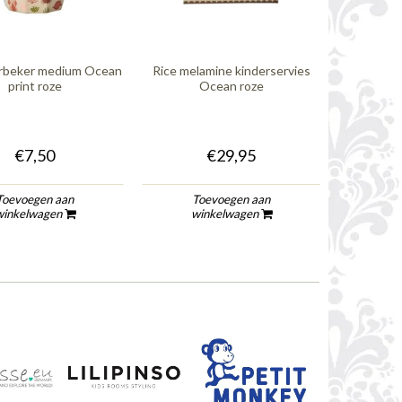
erbeker medium Ocean
Rice melamine kinderservies
Rice melam
print roze
Ocean roze
€7,50
€29,95
Toevoegen aan
Toevoegen aan
To
winkelwagen
winkelwagen
wi