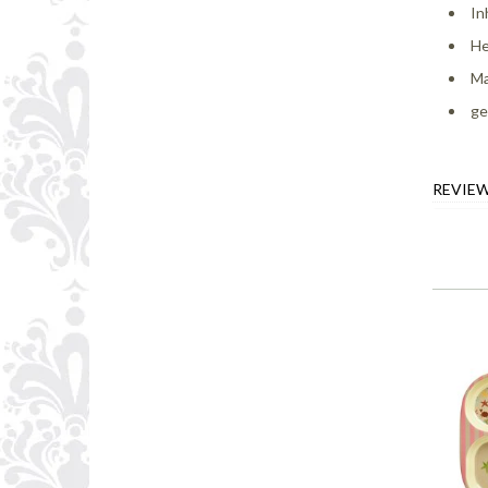
In
He
Ma
ge
REVIE