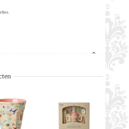
efjes.
cten