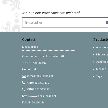
Meld je aan voor onze nieuwsbrief
Contact
Product
Kidzsupplies
Alle pro
Nieuwste
Generaal van der Heydenlaan 28
Aanbiedi
7316 BC
Apeldoorn
Merken
Nederland
info@kidzsupplies.nl
Tags
+31(0)55 75 19 130
+31(0)6 38 50 58 97
https://www.kidzsupplies.nl
KvK. Nr. 34 268 126