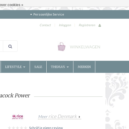
over cookies »
Persoonlijke Service
Contact
|
Inloggen
|
Registreren
WINKELWAGEN
LIFESTYLE
SALE
THEMA'S
MERKEN
acock Power
rice Denmark
Meer
Schrijf je eigen review