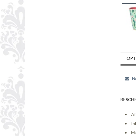
OPT
Ne
BESCHR
Af
In
Ma