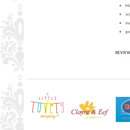
Ma
vr
ma
ge
REVIE