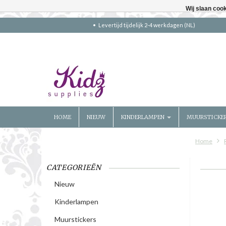
Wij slaan coo
Levertijd tijdelijk 2-4 werkdagen (NL)
HOME
NIEUW
KINDERLAMPEN
MUURSTICKE
Home
CATEGORIEËN
Nieuw
Kinderlampen
Muurstickers