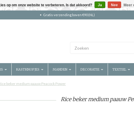
kies op om onze website te verbeteren. Is dat akkoord?
Ja
Nee
Meer 
Gratis verzending boven €90 (NL)
RS
KASTKNOPJES
MANDEN
DECORATIE
TEXTIEL
Rice beker medium paauw Peacock Power
Rice beker medium paauw Pe