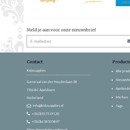
Meld je aan voor onze nieuwsbrief
Contact
Product
Kidzsupplies
Alle pro
Nieuwste
Generaal van der Heydenlaan 28
Aanbiedi
7316 BC
Apeldoorn
Merken
Nederland
info@kidzsupplies.nl
Tags
+31(0)55 75 19 130
+31(0)6 38 50 58 97
https://www.kidzsupplies.nl