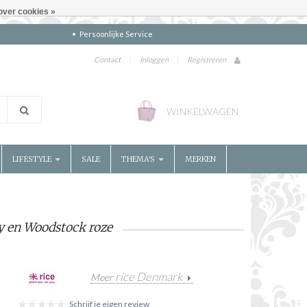
over cookies »
Persoonlijke Service
Contact
|
Inloggen
|
Registreren
WINKELWAGEN
LIFESTYLE
SALE
THEMA'S
MERKEN
 en Woodstock roze
rice Denmark
Meer
Schrijf je eigen review