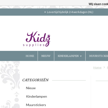
Wij slaan coo
Levertijd tijdelijk 2-4 werkdagen (NL)
HOME
NIEUW
KINDERLAMPEN
MUURSTICKE
Home
CATEGORIEËN
Nieuw
Kinderlampen
Muurstickers