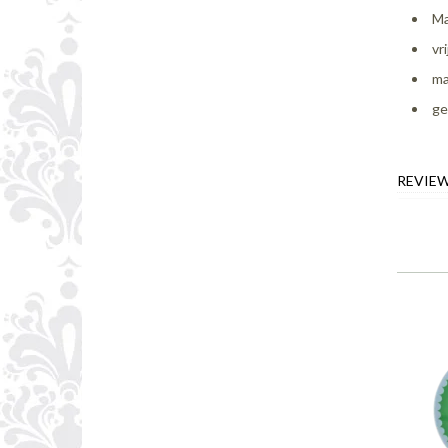
Ma
vr
ma
ge
REVIE