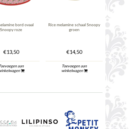
elamine bord ovaal
Rice melamine schaal Snoopy
Rice me
Snoopy roze
groen
Sn
€13,50
€14,50
Toevoegen aan
Toevoegen aan
To
winkelwagen
winkelwagen
wi