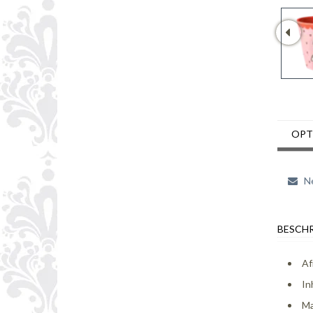
OPT
Ne
BESCHR
Af
In
Ma