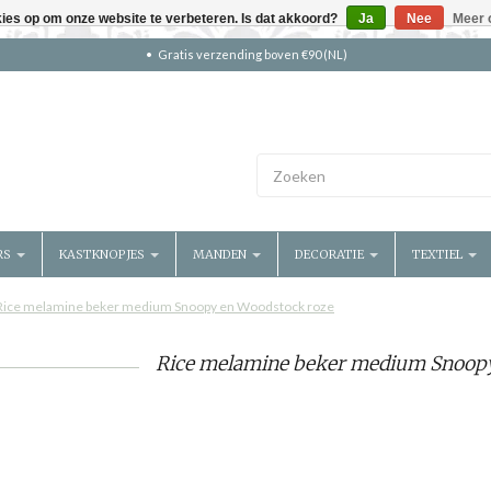
kies op om onze website te verbeteren. Is dat akkoord?
Ja
Nee
Meer 
Gratis verzending boven €90 (NL)
RS
KASTKNOPJES
MANDEN
DECORATIE
TEXTIEL
Rice melamine beker medium Snoopy en Woodstock roze
Rice melamine beker medium Snoopy