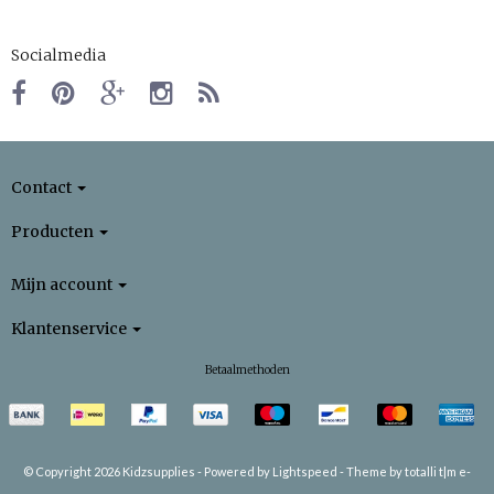
Socialmedia
Contact
Producten
Mijn account
Klantenservice
Betaalmethoden
© Copyright 2026 Kidzsupplies -
Powered by
Lightspeed
-
Theme by totalli t|m e-