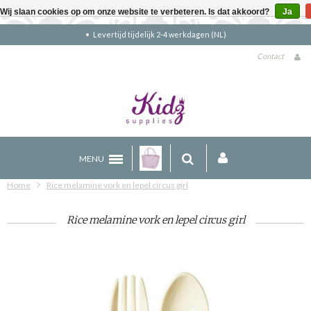
Wij slaan cookies op om onze website te verbeteren. Is dat akkoord?
Ja
4 werkdagen (NL)
Gratis verzending bove
Contact
MENU
Home
Rice melamine vork en lepel circus girl
Rice melamine vork en lepel circus girl