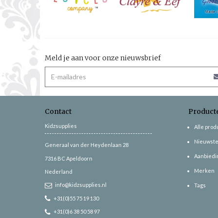
Meld je aan voor onze nieuwsbrief
Contact
Product
Kidzsupplies
Alle pro
Nieuwste
Generaal van der Heydenlaan 28
Aanbiedi
7316 BC
Apeldoorn
Merken
Nederland
info@kidzsupplies.nl
Tags
+31(0)55 75 19 130
+31(0)6 38 50 58 97