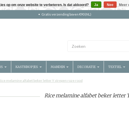
kies op om onze website te verbeteren. Is dat akkoord?
Ja
Nee
Meer 
Gratis verzending boven €90 (NL)
RS
KASTKNOPJES
MANDEN
DECORATIE
TEXTIEL
Rice melamine alfabet beker letter Y strepen roze rood
Rice melamine alfabet beker letter 