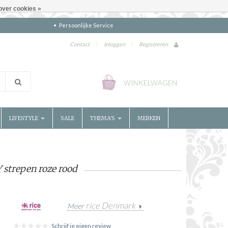
over cookies »
Persoonlijke Service
Contact
|
Inloggen
|
Registreren
WINKELWAGEN
LIFESTYLE
SALE
THEMA'S
MERKEN
Y strepen roze rood
rice Denmark
Meer
Schrijf je eigen review