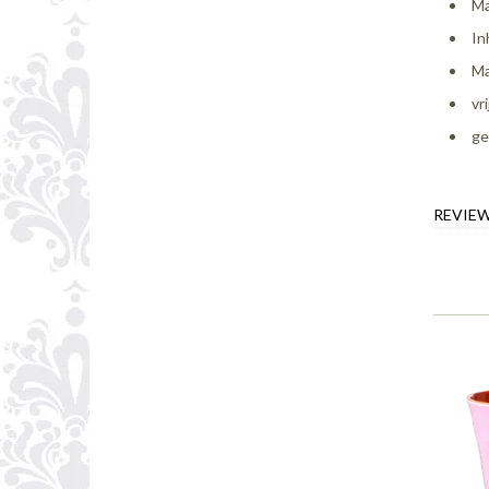
Ma
In
Ma
vr
ge
REVIE