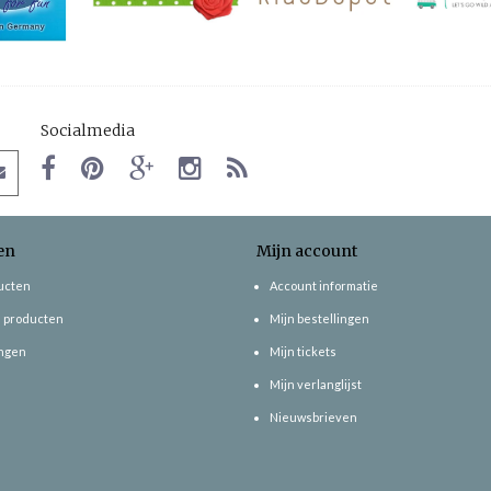
Socialmedia
en
Mijn account
ducten
Account informatie
 producten
Mijn bestellingen
ngen
Mijn tickets
Mijn verlanglijst
Nieuwsbrieven