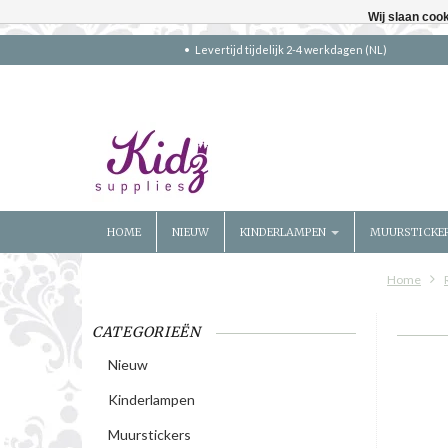
Wij slaan coo
Levertijd tijdelijk 2-4 werkdagen (NL)
HOME
NIEUW
KINDERLAMPEN
MUURSTICKE
Home
CATEGORIEËN
Nieuw
Kinderlampen
Muurstickers