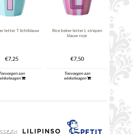
er letter T lichtblauw
Rice beker letter L strepen
Rice bek
blauw roze
€7,25
€7,50
Toevoegen aan
Toevoegen aan
To
winkelwagen
winkelwagen
wi