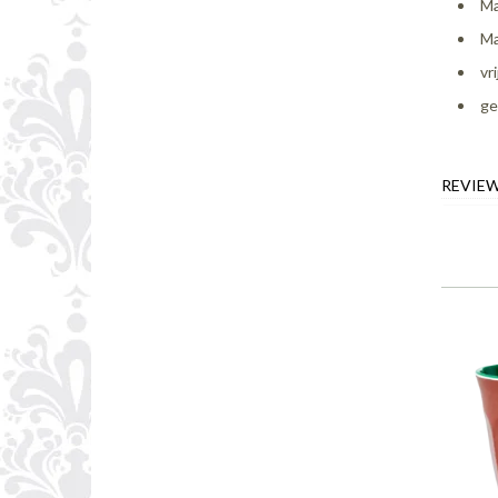
Ma
Ma
vr
ge
REVIE