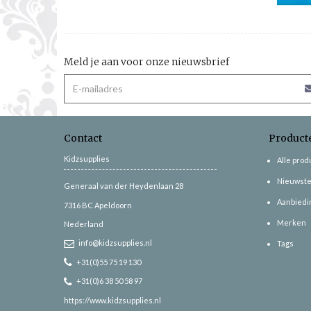
Meld je aan voor onze nieuwsbrief
Contact
Product
Kidzsupplies
Alle pro
Nieuwste
Generaal van der Heydenlaan 28
Aanbiedi
7316 BC
Apeldoorn
Merken
Nederland
info@kidzsupplies.nl
Tags
+31(0)55 75 19 130
+31(0)6 38 50 58 97
https://www.kidzsupplies.nl