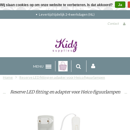
Wij slaan cookies op om onze website te verbeteren. Is dat akkoord?
Ja
kdagen (NL)
Gratis verzending boven €90
Contact
MENU
Home
Reserve LED fitting en adapter voor Heico figuurlampen
Reserve LED fitting en adapter voor Heico figuurlampen