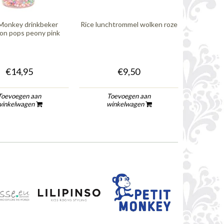
 Monkey drinkbeker
Rice lunchtrommel wolken roze
A Lovel
on pops peony pink
lunc
€14,95
€9,50
Toevoegen aan
Toevoegen aan
To
winkelwagen
winkelwagen
wi