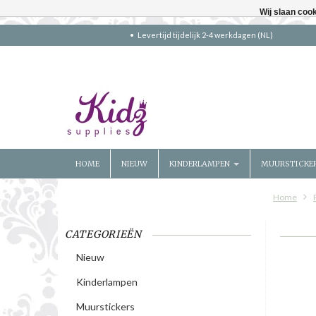
Wij slaan coo
Levertijd tijdelijk 2-4 werkdagen (NL)
HOME
NIEUW
KINDERLAMPEN
MUURSTICKE
Home
CATEGORIEËN
Nieuw
Kinderlampen
Muurstickers