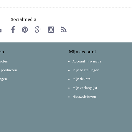
Socialmedia
en
Mijn account
ducten
Account informatie
 producten
Mijn bestellingen
ngen
Mijn tickets
Mijn verlanglijst
Nieuwsbrieven