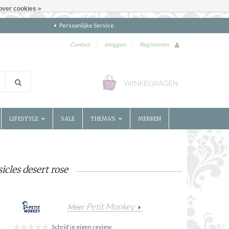
over cookies »
Persoonlijke Service
Contact
|
Inloggen
|
Registreren
WINKELWAGEN
LIFESTYLE
SALE
THEMA'S
MERKEN
cles desert rose
Petit Monkey
Meer
Schrijf je eigen review