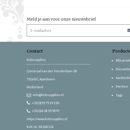
Meld je aan voor onze nieuwsbrief
Contact
Product
Kidzsupplies
Alle pro
Nieuwste
Generaal van der Heydenlaan 28
Aanbiedi
7316 BC
Apeldoorn
Merken
Nederland
info@kidzsupplies.nl
Tags
+31(0)55 75 19 130
+31(0)6 38 50 58 97
https://www.kidzsupplies.nl
KvK. Nr. 34 268 126