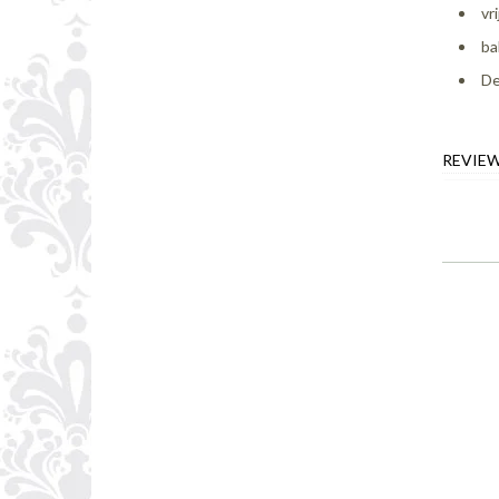
vr
ba
De
REVIE