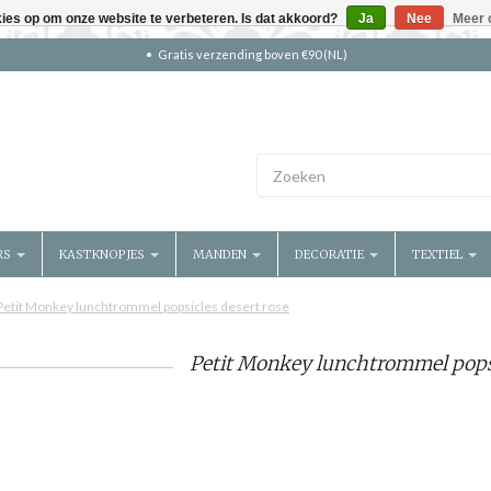
kies op om onze website te verbeteren. Is dat akkoord?
Ja
Nee
Meer 
Gratis verzending boven €90 (NL)
RS
KASTKNOPJES
MANDEN
DECORATIE
TEXTIEL
Petit Monkey lunchtrommel popsicles desert rose
Petit Monkey lunchtrommel popsi