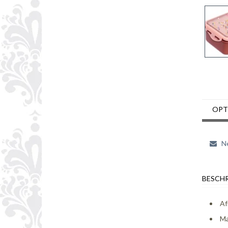
OPT
Ne
BESCHR
Af
Ma