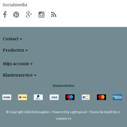
Socialmedia
Contact
Producten
Mijn account
Klantenservice
Betaalmethoden
© Copyright 2026 Kidzsupplies -
Powered by
Lightspeed
-
Theme by totalli t|m e-
commerce