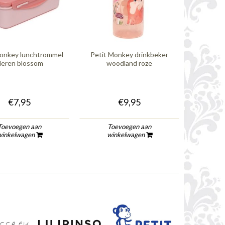
Monkey lunchtrommel
Petit Monkey drinkbeker
Petit Mo
ieren blossom
woodland roze
met vak
€7,95
€9,95
Toevoegen aan
Toevoegen aan
To
winkelwagen
winkelwagen
wi