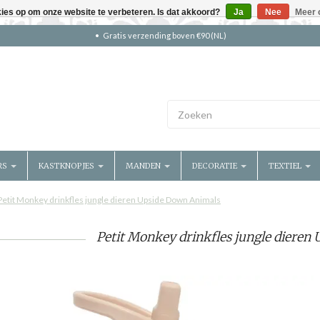
kies op om onze website te verbeteren. Is dat akkoord?
Ja
Nee
Meer 
Gratis verzending boven €90 (NL)
RS
KASTKNOPJES
MANDEN
DECORATIE
TEXTIEL
Petit Monkey drinkfles jungle dieren Upside Down Animals
Petit Monkey drinkfles jungle dieren