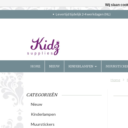
Wij slaan coo
Levertijd tijdelijk 2-4 werkdagen (NL)
HOME
NIEUW
KINDERLAMPEN
MUURSTICKE
Home
CATEGORIEËN
Nieuw
Kinderlampen
Muurstickers