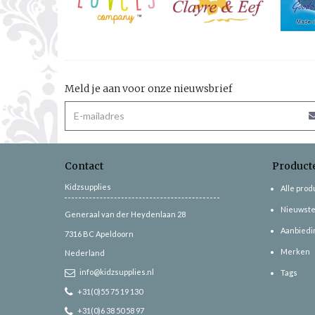
Meld je aan voor onze nieuwsbrief
Contact
Product
Kidzsupplies
Alle pro
Nieuwste
Generaal van der Heydenlaan 28
Aanbiedi
7316 BC
Apeldoorn
Merken
Nederland
info@kidzsupplies.nl
Tags
+31(0)55 75 19 130
+31(0)6 38 50 58 97