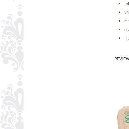
In
vr
ma
ni
Il
REVIE