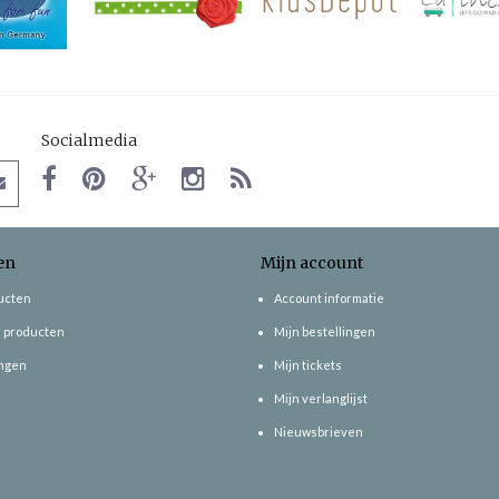
Socialmedia
en
Mijn account
ducten
Account informatie
 producten
Mijn bestellingen
ngen
Mijn tickets
Mijn verlanglijst
Nieuwsbrieven