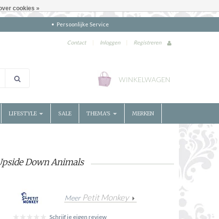
over cookies »
Persoonlijke Service
Contact
|
Inloggen
|
Registreren
WINKELWAGEN
LIFESTYLE
SALE
THEMA'S
MERKEN
 Upside Down Animals
Petit Monkey
Meer
Schrijf je eigen review