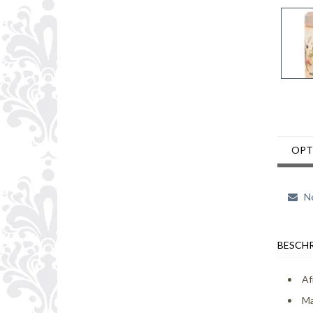
OPT
Ne
BESCHR
Af
Ma