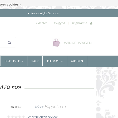
over cookies »
Persoonlijke Service
Contact
|
Inloggen
|
Registreren
WINKELWAGEN
LIFESTYLE
SALE
THEMA'S
MERKEN
d Fia roze
Pappelina
Meer
Schrijf je eigen review