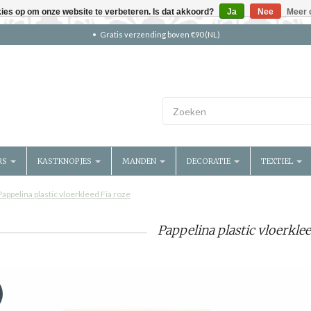
kies op om onze website te verbeteren. Is dat akkoord?
Ja
Nee
Meer 
Gratis verzending boven €90 (NL)
RS
KASTKNOPJES
MANDEN
DECORATIE
TEXTIEL
Pappelina plastic vloerkleed Fia roze
Pappelina plastic vloerklee