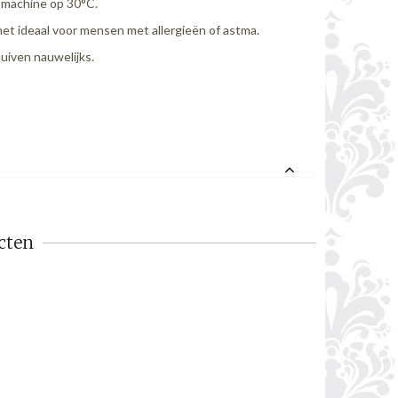
smachine op 30°C.
 het ideaal voor mensen met allergieën of astma.
huiven nauwelijks.
cten