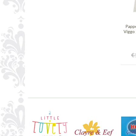
Pappe
Viggo g
€