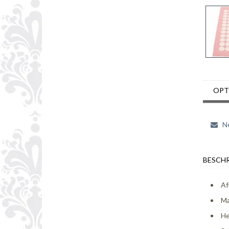
OPT
Ne
BESCHR
Af
Ma
He