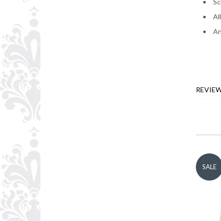
Sc
Al
An
REVIE
SALE