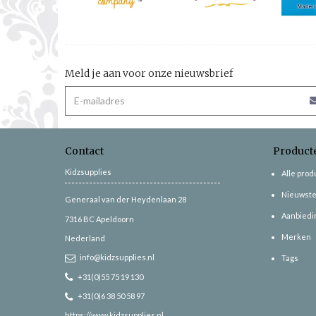
Meld je aan voor onze nieuwsbrief
Contact
Product
Kidzsupplies
Alle pro
Nieuwste
Generaal van der Heydenlaan 28
Aanbiedi
7316 BC
Apeldoorn
Merken
Nederland
info@kidzsupplies.nl
Tags
+31(0)55 75 19 130
+31(0)6 38 50 58 97
https://www.kidzsupplies.nl