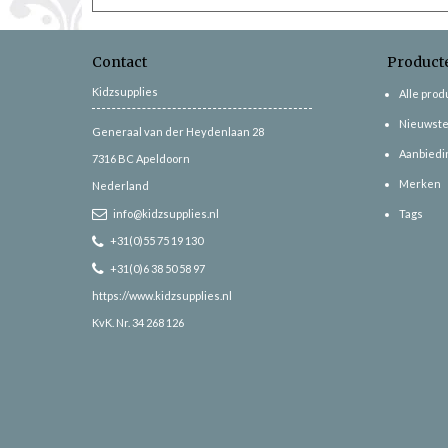
Contact
Product
Kidzsupplies
Alle pro
Nieuwste
Generaal van der Heydenlaan 28
Aanbiedi
7316 BC
Apeldoorn
Merken
Nederland
info@kidzsupplies.nl
Tags
+31(0)55 75 19 130
+31(0)6 38 50 58 97
https://www.kidzsupplies.nl
KvK. Nr. 34 268 126