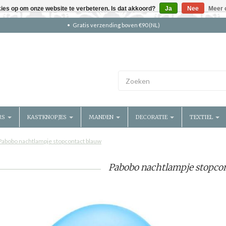
kies op om onze website te verbeteren. Is dat akkoord?
Ja
Nee
Meer 
Gratis verzending boven €90 (NL)
RS
KASTKNOPJES
MANDEN
DECORATIE
TEXTIEL
Pabobo nachtlampje stopcontact blauw
Pabobo nachtlampje stopco