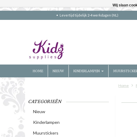
Wij slaan coo
Levertijd tijdelijk 2-4 werkdagen (NL)
HOME
NIEUW
KINDERLAMPEN
MUURSTICKE
Home
CATEGORIEËN
Nieuw
Kinderlampen
Muurstickers