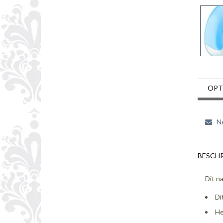
OPT
Ne
BESCHR
Dit n
Di
He