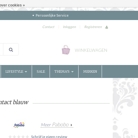
over cookies »
Persoonlijke Service
Contact
|
Inloggen
|
Registreren
WINKELWAGEN
LIFESTYLE
SALE
THEMA'S
MERKEN
ntact blauw
Pabobo
Meer
Schrijf je eigen review