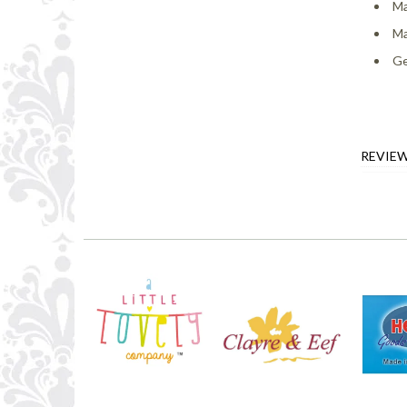
Ma
Ma
Ge
REVIE