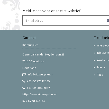
Meld je aan voor onze nieuwsbrief
Contact
Product
Kidzsupplies
Alle pro
Nieuwste
Generaal van der Heydenlaan 28
Aanbiedi
7316 BC
Apeldoorn
Merken
Nederland
info@kidzsupplies.nl
Tags
+31(0)55 75 19 130
+31(0)6 38 50 58 97
https://www.kidzsupplies.nl
KvK. Nr. 34 268 126