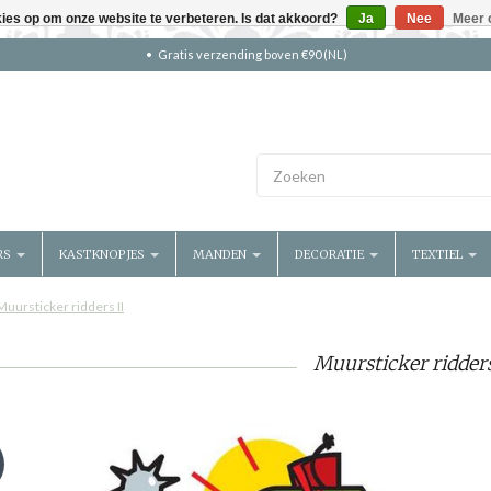
kies op om onze website te verbeteren. Is dat akkoord?
Ja
Nee
Meer 
Gratis verzending boven €90 (NL)
RS
KASTKNOPJES
MANDEN
DECORATIE
TEXTIEL
Muursticker ridders II
Muursticker ridders