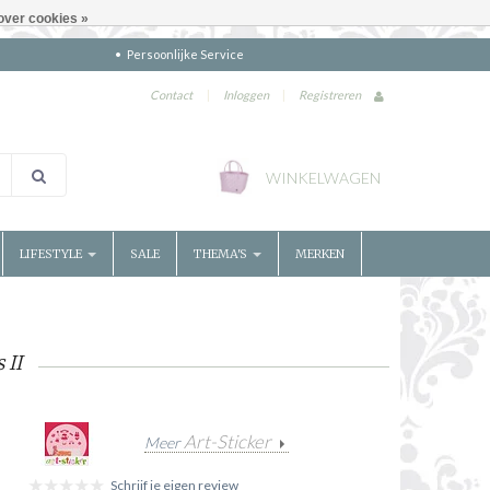
over cookies »
Persoonlijke Service
Contact
|
Inloggen
|
Registreren
WINKELWAGEN
LIFESTYLE
SALE
THEMA'S
MERKEN
 II
Art-Sticker
Meer
Schrijf je eigen review