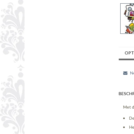
OPT
Ne
BESCHR
Met d
De
He